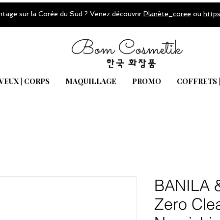
ntage sur la Corée du Sud ? Venez découvrir
Planète_coree
ou
http
VEUX | CORPS
MAQUILLAGE
PROMO
COFFRETS 
BANILA &
Zero Cle