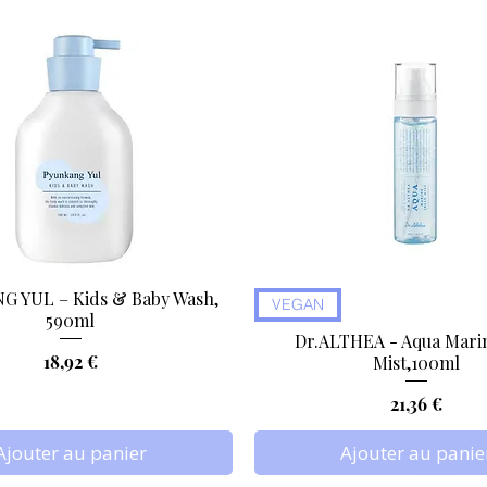
 YUL – Kids & Baby Wash,
Aperçu rapide
Aperçu rapide
VEGAN
590ml
Dr.ALTHEA - Aqua Marin
Prix
18,92 €
Mist,100ml
Prix
21,36 €
Ajouter au panier
Ajouter au panie