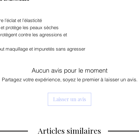
réaliser les rêves
copolymère acryla
maquillage. En co
Copolymère méthac
cesse de créer de
l’éclat et l’élasticité
PEG-15
et, en plus des ba
it et protège les peaux sèches
également une la
rotègent contre les agressions et
décoratifs.
out maquillage et impuretés sans agresser
Aucun avis pour le moment
Partagez votre expérience, soyez le premier à laisser un avis.
Laisser un avis
Articles similaires