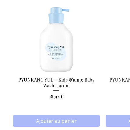
PYUNKANG YUL – Kids &amp; Baby
PYUNKANG
Aperçu rapide
Wash, 590ml
Prix
18,92 €
Ajouter au panier