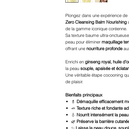
Plongez dans une expérience de 
Zero Cleansing Balm Nourishing
de la gamme iconique coréenne.
Sa texture baume ultra-onctueuse
peau pour éliminer
maquillage ten
offrant une
nourriture profonde
aux
Enrichi en
ginseng royal, huile d’
la peau
souple, apaisée et éclata
Une véritable étape cocooning q
de plaisir.
Bienfaits principaux
💄
Démaquille efficacement m
🧈
Texture riche et fondante 
💧
Nourrit intensément la peau
🌿
Préserve la barrière cutanée
✨
Laisse la peau douce, soupl