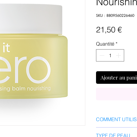
Nourishi
SKU : 8809560226460
Prix
21,50 €
Quantité
*
Ajouter au pan
COMMENT UTILI
Prélever une pet
TYPE DE PEAU