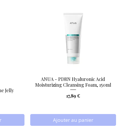
ANUA - PDRN Hyaluronic Acid
Aperçu rapide
Moisturizing Cleansing Foam, 150ml
e Jelly
Prix
17,89 €
r
Ajouter au panier