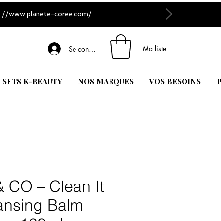
s://www.planete-coree.com/
Ma liste
Se connecter
| SETS K-BEAUTY
NOS MARQUES
VOS BESOINS
P
 CO – Clean It
ansing Balm