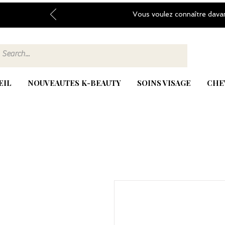
Vous voulez connaître dava
EIL
NOUVEAUTES K-BEAUTY
SOINS VISAGE
CHE