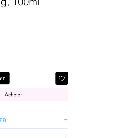
ng, 100ml
ier
Acheter
SER
ite quantité avec la spatule.