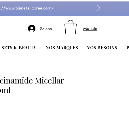
s://www.planete-coree.com/
Ma liste
Se connecter
| SETS K-BEAUTY
NOS MARQUES
VOS BESOINS
P
cinamide Micellar
0ml