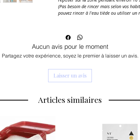
irritations post-nettoyage.
(Pas besoin de rincer mais selon vos habi
Action Anti-Imperfections : Enrichie 
pouvez rincer à l'eau tiède ou utiliser un 
PCA, elle régule le sébum et réduit l
Hydratation Apaisante : L'Allantoïne
sensation de confort immédiat, même 
Aucun avis pour le moment
Partagez votre expérience, soyez le premier à laisser un avis.
Laisser un avis
Articles similaires