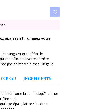
ter
, apaisez et illuminez votre
leansing Water redéfinit le
ilibre délicat de votre barrière
nte pas de retirer le maquillage le
ce à une concentration optimale de
DE PEAU
INGREDIENTS
 micellaire capture les impuretés,
ment sur toute la peau jusqu'à ce que
pollution sans frottement agressif.
nt éliminés.
oche de celui de la peau, le COSRX Low
illage épais, laissez le coton
r évite les tiraillements et les
 secondes.