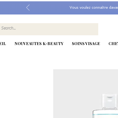
Vous voulez connaître dava
EIL
NOUVEAUTES K-BEAUTY
SOINS VISAGE
CHE