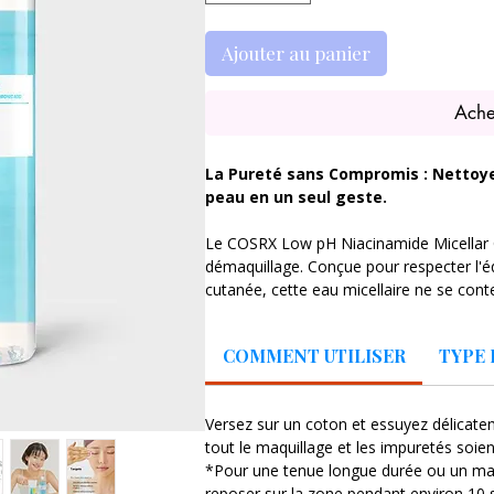
Ajouter au panier
Ache
La Pureté sans Compromis : Nettoyez
peau en un seul geste.
Le COSRX Low pH Niacinamide Micellar C
démaquillage. Conçue pour respecter l'équ
cutanée, cette eau micellaire ne se conte
plus tenace ; elle traite votre peau grâ
Niacinamide.
COMMENT UTILISER
TYPE 
Les bénéfices clés pour votre peau :
Nettoyage Intelligent : Sa technologie
Versez sur un coton et essuyez délicate
l'excès de sébum et les particules de 
tout le maquillage et les impuretés soie
Équilibre Parfait : Avec un pH bas pr
*Pour une tenue longue durée ou un maqu
pH Niacinamide Micellar Cleansing Wate
reposer sur la zone pendant environ 10