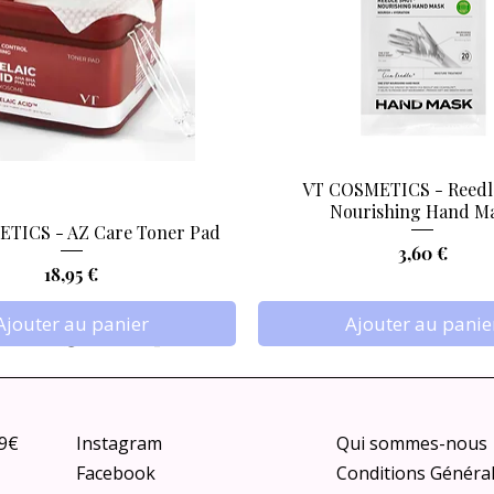
VT COSMETICS - Reedl
Aperçu rapide
Aperçu rapide
Nourishing Hand M
TICS - AZ Care Toner Pad
Prix
3,60 €
Prix
18,95 €
Ajouter au panier
Ajouter au panie
79€
Instagram
Qui sommes-nous
Facebook
Conditions Généra