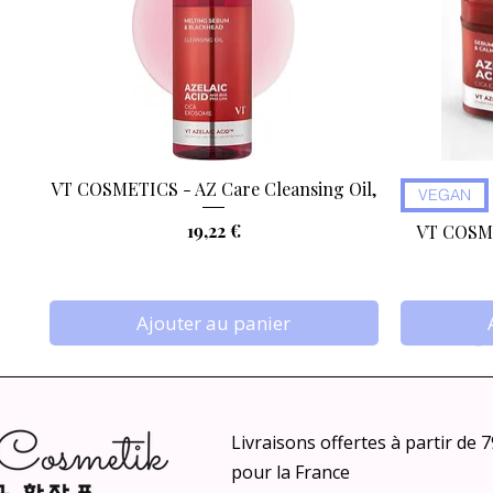
VT COSMETICS - AZ Care Cleansing Oil,
Aperçu rapide
VEGAN
Prix
19,22 €
VT COSME
Ajouter au panier
Livraisons offertes à partir de 
pour la France