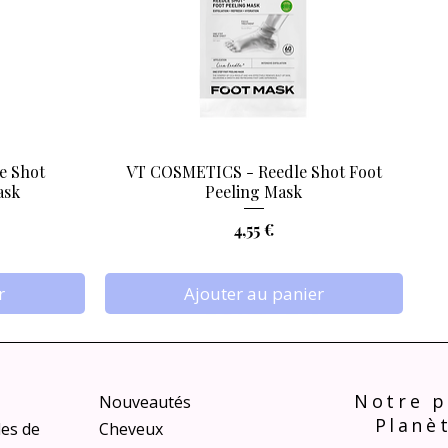
e Shot
VT COSMETICS - Reedle Shot Foot
Aperçu rapide
ask
Peeling Mask
Prix
4,55 €
r
Ajouter au panier
Notre p
Nouveautés
Planè
les de
Cheveux