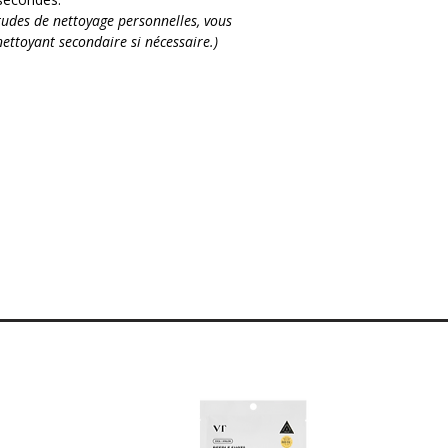
tudes de nettoyage personnelles, vous
en Niacinamide (Vitamine B3) et Zinc
nettoyant secondaire si nécessaire.)
'apparence des pores.
 et le Madécassoside assurent une
pour les peaux les plus sensibles.