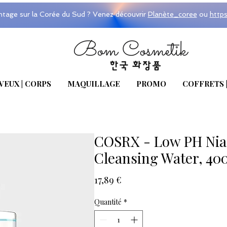
ntage sur la Corée du Sud ? Venez découvrir
Planète_coree
ou
http
VEUX | CORPS
MAQUILLAGE
PROMO
COFFRETS 
COSRX - Low PH Nia
Cleansing Water, 40
Prix
17,89 €
Quantité
*