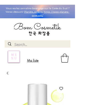
Vous voulez connaître davantage sur la Corée du Sud ?
Venez découvrir
Planète_coree
ou
https://www.planete-
coree.com/
ME
NU
Ma liste