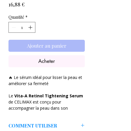
Prix
16,88 €
Quantité
*
Ajouter au panier
Acheter
🔥 Le sérum idéal pour lisser la peau et
améliorer sa fermeté
Le
Vita-A Retinol Tightening Serum
de CELIMAX est conçu pour
accompagner la peau dans son
renouvellement naturel. Grâce au rétinol
— actif de référence en cosmétique —
COMMENT UTILISER
ce sérum aide à affiner le grain de peau,