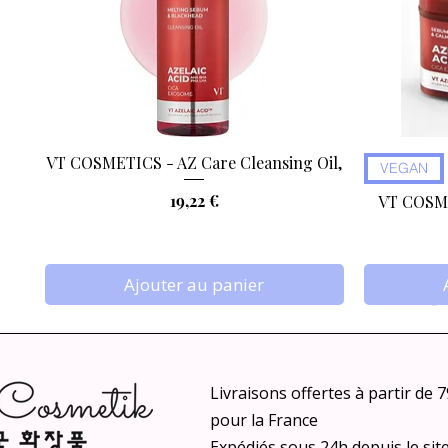
VT COSMETICS - AZ Care Cleansing Oil,
Aperçu rapide
VEGAN
Prix
19,22 €
VT COSME
Ajouter au panier
Livraisons offertes à partir de 
pour la France
Expédiés sous 24h depuis le sit