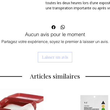
toutes les deux heures lors d'une exposi
Asiaticoside, Acide Asiatique), elle 
une transpiration importante ou après v
apaise les irritations et reconstruit 
soleil.
Texture "Moisture" ultra-légère : Sa
sans laisser de film gras, de fini colla
sur la peau un fini frais, naturelleme
Aucun avis pour le moment
comme base de maquillage.
Hydratation & Anti-âge global : Enrich
Partagez votre expérience, soyez le premier à laisser un avis.
teint, en Panthénol pour sceller l'hy
renforcer les défenses de la peau.
Laisser un avis
Une formule haute tolérance, testée de
les peaux, y compris les plus réactives o
Articles similaires