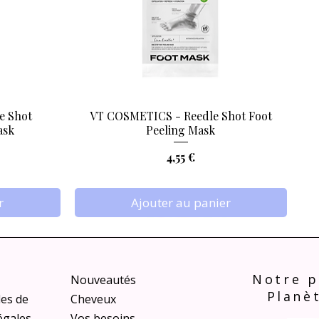
e Shot
VT COSMETICS - Reedle Shot Foot
Aperçu rapide
ask
Peeling Mask
Prix
4,55 €
r
Ajouter au panier
Notre p
Nouveautés
Planè
les de
Cheveux
égales
Vos besoins