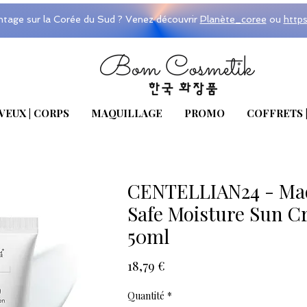
ntage sur la Corée du Sud ? Venez découvrir
Planète_coree
ou
http
VEUX | CORPS
MAQUILLAGE
PROMO
COFFRETS 
CENTELLIAN24 - Mad
Safe Moisture Sun 
50ml
Prix
18,79 €
Quantité
*