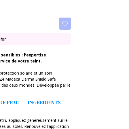
ter
sensibles : l'expertise
ice de votre teint.
protection solaire et un soin
N24 Madeca Derma Shield Safe
r des deux mondes. Développée par le
 cette crème solaire quotidienne
ute protection SPF50+ PA++++ contre
DE PEAU
INGREDIENTS
 la peau d’une hydratation apaisante
atin, appliquez généreusement sur le
ie en extrait pur de Centella Asiatica
es au soleil. Renouvelez l'application
nt concentrés (Acide Madécassique,