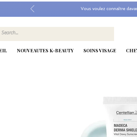
Vous voulez connaître dava
EIL
NOUVEAUTES K-BEAUTY
SOINS VISAGE
CHE