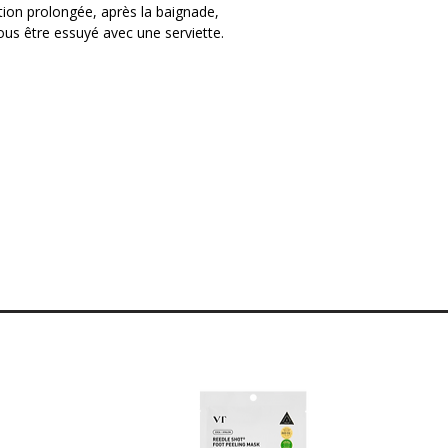
tion prolongée, après la baignade,
calme instantanément les rougeurs,
ous être essuyé avec une serviette.
la barrière cutanée malmenée par le
 formule fluide pénètre immédiatement
nt ou le moindre effet blanc. Elle laisse
nt dewy (lumineux et rebondi), parfait
ie en Niacinamide pour illuminer le
dratation et en Céramides pour
rmatologiquement, idéale pour toutes
u sujettes aux imperfections.