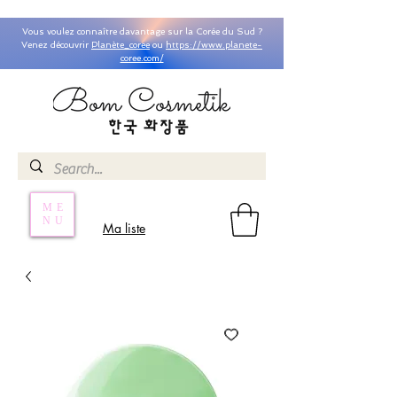
Vous voulez connaître davantage sur la Corée du Sud ?
Venez découvrir
Planète_coree
ou
https://www.planete-
coree.com/
ME
NU
Ma liste