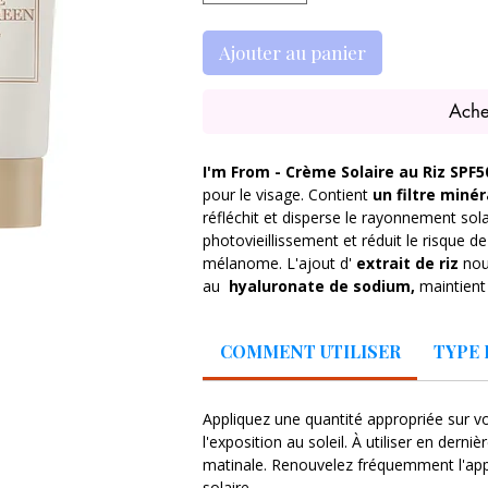
Ajouter au panier
Ache
I'm From - Crème Solaire au Riz SPF
pour le visage. Contient
un filtre minér
réfléchit et disperse le rayonnement sola
photovieillissement et réduit le risque
mélanome. L'ajout d'
extrait de riz
nour
au
hyaluronate de sodium,
maintient
optimales.
COMMENT UTILISER
TYPE 
filtres physiques/minéraux
-
protè
hyaluronate de sodium
- lie l'eau 
peau,
Appliquez une quantité appropriée sur v
Extrait de riz
-
nourrit et lisse la pe
l'exposition au soleil. À utiliser en dern
vieillissement et améliore le niveau d
matinale. Renouvelez fréquemment l'appl
solaire.