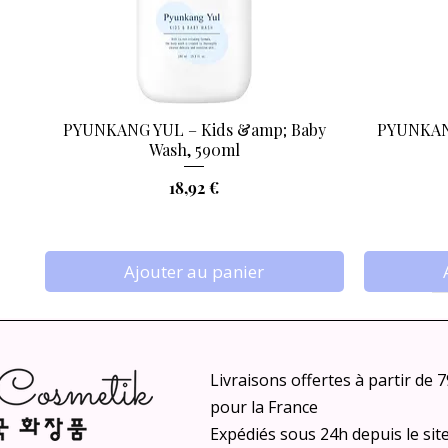
PYUNKANG YUL – Kids &amp; Baby
PYUNKANG
Aperçu rapide
Wash, 590ml
Prix
18,92 €
Ajouter au panier
Livraisons offertes à partir de 
pour la France
Expédiés sous 24h depuis le sit