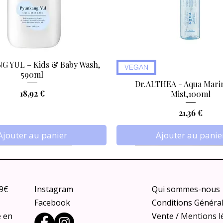
 YUL – Kids & Baby Wash,
Aperçu rapide
Aperçu rapide
VEGAN
590ml
Dr.ALTHEA - Aqua Marin
Prix
18,92 €
Mist,100ml
Prix
21,36 €
Ajouter au panier
Ajouter au panie
79€
Instagram
Qui sommes-nous
Facebook
Conditions Généra
e en
Vente / Mentions l