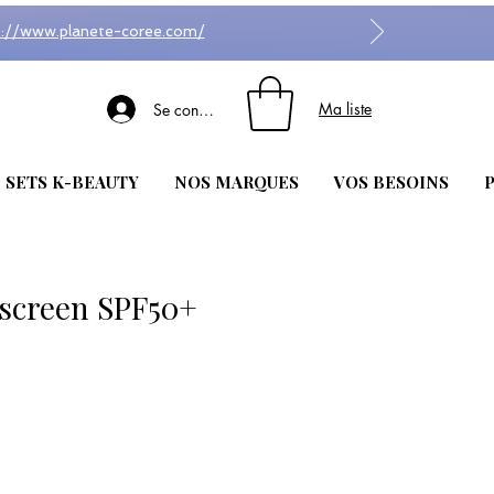
s://www.planete-coree.com/
Ma liste
Se connecter
| SETS K-BEAUTY
NOS MARQUES
VOS BESOINS
P
nscreen SPF50+