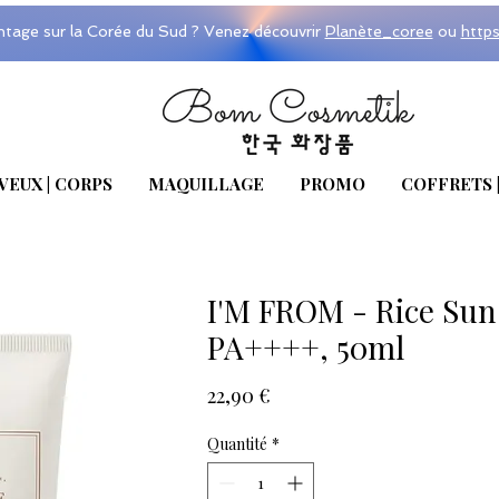
ntage sur la Corée du Sud ? Venez découvrir
Planète_coree
ou
http
VEUX | CORPS
MAQUILLAGE
PROMO
COFFRETS 
I'M FROM - Rice Su
PA++++, 50ml
Prix
22,90 €
Quantité
*