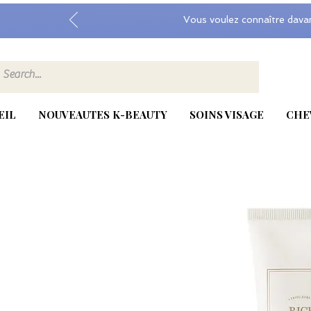
Vous voulez connaître dava
EIL
NOUVEAUTES K-BEAUTY
SOINS VISAGE
CHE