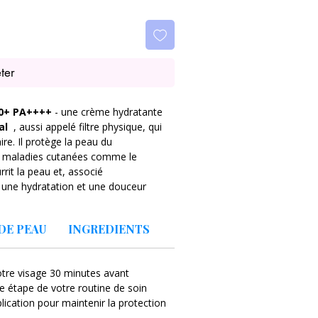
ter
50+ PA++++
- une crème hydratante
al
, aussi appelé filtre physique, qui
ire. Il protège la peau du
 de maladies cutanées comme le
rit la peau et, associé
 une hydratation et une douceur
DE PEAU
INGREDIENTS
gent la peau contre les rayons UV
,
dans l'épiderme, hydrate et lisse la
otre visage 30 minutes avant
au, ralentit le processus de
ière étape de votre routine de soin
'hydratation.
ication pour maintenir la protection