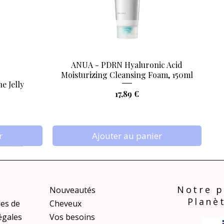
ANUA - PDRN Hyaluronic Acid
Aperçu rapide
Moisturizing Cleansing Foam, 150ml
e Jelly
Prix
17,89 €
r
Ajouter au panier
Notre p
Nouveautés
Planè
les de
Cheveux
égales
Vos besoins