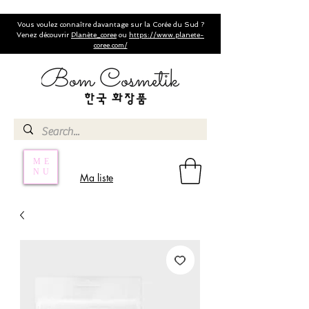
Vous voulez connaître davantage sur la Corée du Sud ?
Venez découvrir
Planète_coree
ou
https://www.planete-
coree.com/
ME
NU
Ma liste