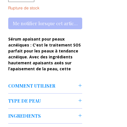
Rupture de stock
Me notifier lorsque cet article est disponible
Sérum apaisant pour peaux
acnéiques : C'est le traitement SOS
parfait pour les peaux à tendance
acnéique. Avec des ingrédients
hautement apaisants axés sur
l’apaisement de la peau, cette
formule non comédogène traite
l’inflammation et l’irritation pour un
COMMENT UTILISER
soulagement ultime.
Appliquer 1 à 2 gouttes de sérum sur la
SKIN1004 - Madagascar Centella
TYPE DE PEAU
peau du visage nettoyée, en particulier
Tea-Trica Relief Ampoule
- sérum
sur les zones à problèmes.
soutenant la lutte contre les
peau d'acné,
peau irritée.
INGREDIENTS
imperfections et calmant les
irritations. Il est à base d'
extrait de
Extrait de Centella Asiatica (55 %), eau de