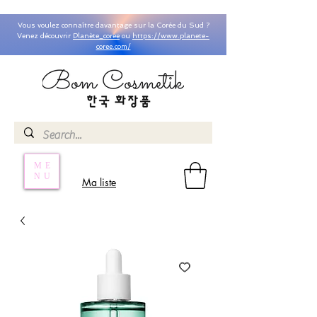
Vous voulez connaître davantage sur la Corée du Sud ?
Venez découvrir
Planète_coree
ou
https://www.planete-
coree.com/
ME
NU
Ma liste