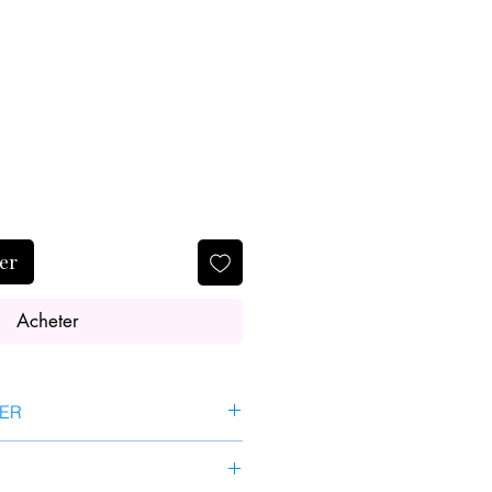
ier
Acheter
SER
oyé et tonifié votre peau,
gouttes de sérum dans la