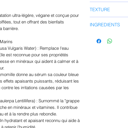
paume de votre
Convient à tous le
TEXTURE
Appliquez délic
particulièrement l
tation ultra-légère, végane et conçue pour
visage et du co
fatiguées ou ayant
Aqueuse, légère, ab
ffées, tout en offrant des bienfaits
Tapotez doucem
INGREDIENTS
non gras.
a barrière.
jusqu'à absorpt
Eau de Bambusa Vu
Poursuivez avec
 Marins
glycérine, éthylhe
(comme la Aqua
a Vulgaris Water) : Remplace l'eau
raffinose, panthé
même gamme pou
 Elle est reconnue pour ses propriétés
xanthane, lysat de
pour sceller l'hy
hesse en minéraux qui aident à calmer et à
fructo-oligosacchar
ur.
Asiatica, extrait 
camomille donne au sérum sa couleur bleue
chlorure de sodiu
es effets apaisants puissants, réduisant les
adénosine, tromét
contre les irritations causées par les
disodique, ADN de 
d'Agave Tequilana,
aulerpa Lentillifera) : Surnommé la "grappe
hydrolysé de Garden
riche en minéraux et vitamines. Il contribue
Fusiforme, extrait
eau et à la rendre plus rebondie.
de Laminaria Japon
Un hydratant et apaisant reconnu qui aide à
de Caulerpa Lentil
à retenir l'humidité.