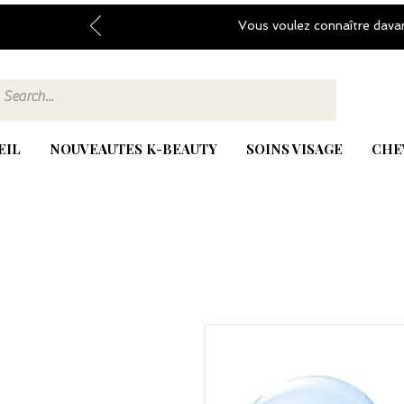
Vous voulez connaître dava
EIL
NOUVEAUTES K-BEAUTY
SOINS VISAGE
CHE