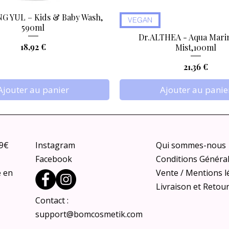
 YUL – Kids & Baby Wash,
Aperçu rapide
Aperçu rapide
VEGAN
590ml
Dr.ALTHEA - Aqua Marin
Prix
18,92 €
Mist,100ml
Prix
21,36 €
Ajouter au panier
Ajouter au panie
79€
Instagram
Qui sommes-nous
Facebook
Conditions Généra
e en
Vente / Mentions l
Livraison et Retou
Contact :
support@bomcosmetik.com
artleaf 70% Intense Calming
ica-Tree Shaking Glow Sun
SKIN1004 - Madagascar Cen
ANUA - Mineral Weightles
VT COSMETICS - Reedl
Aperçu rapide
Aperçu rapide
Aperçu rapide
Aperçu rapide
Aperçu rapide
Aperçu rapide