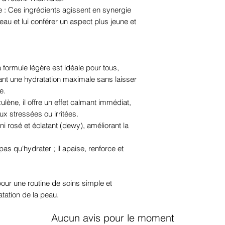
croisé d'hyalurona
: Ces ingrédients agissent en synergie
isosorbide, alcool
peau et lui conférer un aspect plus jeune et
hydrolysé
 formule légère est idéale pour tous,
nt une hydratation maximale sans laisser
e.
lène, il offre un effet calmant immédiat,
x stressées ou irritées.
ni rosé et éclatant (dewy), améliorant la
 pas qu'hydrater ; il apaise, renforce et
our une routine de soins simple et
dratation de la peau.
Aucun avis pour le moment