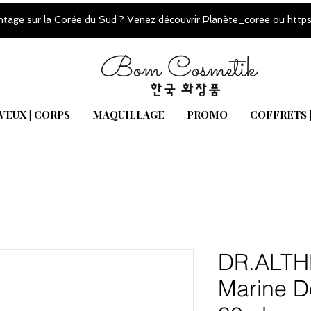
ntage sur la Corée du Sud ? Venez découvrir
Planète_coree
ou
http
VEUX | CORPS
MAQUILLAGE
PROMO
COFFRETS 
DR.ALTH
Marine D