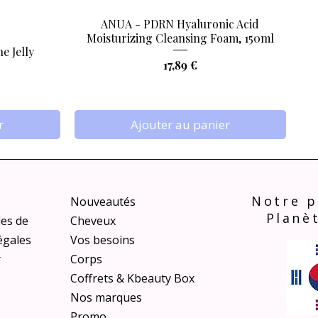
ANUA - PDRN Hyaluronic Acid
Aperçu rapide
Moisturizing Cleansing Foam, 150ml
e Jelly
Prix
17,89 €
r
Ajouter au panier
Notre p
Nouveautés
Planè
les de
Cheveux
égales
Vos besoins
r
Corps
Coffrets & Kbeauty Box
Nos marques
tella Teca
s Finish
e Shot
SKIN1004 - Madagascar Centella Teca
VT COSMETICS - Reedle Shot Foot
Promo
Aperçu rapide
Aperçu rapide
Aperçu rapide