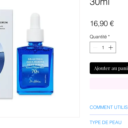
30ml
Prix
16,90 €
Quantité
*
Ajouter au pan
COMMENT UTILI
Après avoir nett
TYPE DE PEAU
prélevez 2 à 3 