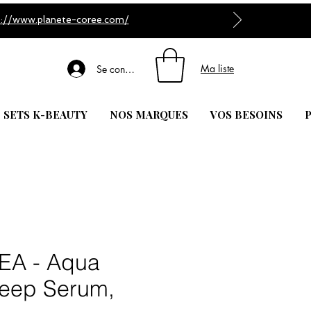
s://www.planete-coree.com/
Ma liste
Se connecter
| SETS K-BEAUTY
NOS MARQUES
VOS BESOINS
P
EA - Aqua
eep Serum,