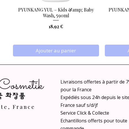
PYUNKANG YUL – Kids &amp; Baby
PYUNKANG
Aperçu rapide
Wash, 590ml
Prix
18,92 €
Ajouter au panier
Livraisons offertes à partir de 
pour la France
Expédiés sous 24h depuis le sit
France sauf s/d/jf
nte, France
Service Click & Collecte
Echantillons offerts pour toute
VT COSMETICS - AZ Care Cleansing Oil,
ANUA - Rice Intensive Moisturizing Milk
ANUA - Peach 70 Niacin Serum Mask,
ANUA - He
TAGE - C
commande
Aperçu rapide
Aperçu rapide
Aperçu rapide