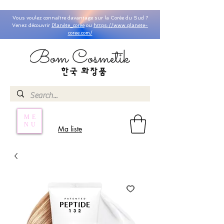
Vous voulez connaître davantage sur la Corée du Sud ?
Venez découvrir
Planète_coree
ou
https://www.planete-
coree.com/
ME
NU
Ma liste