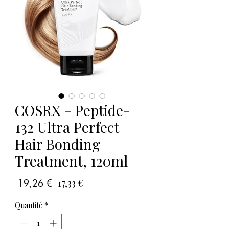
COSRX - Peptide-
132 Ultra Perfect
Hair Bonding
Treatment, 120ml
Prix
Prix
 19,26 € 
17,33 €
original
promotionnel
Quantité
*