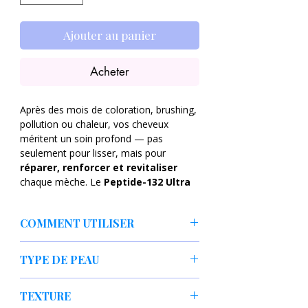
Ajouter au panier
Acheter
Après des mois de coloration, brushing,
pollution ou chaleur, vos cheveux
méritent un soin profond — pas
seulement pour lisser, mais pour
réparer, renforcer et revitaliser
chaque mèche. Le
Peptide-132 Ultra
Perfect Hair Bonding Treatment
de
COSRX est ce soin premium : un
COMMENT UTILISER
traitement qui pénètre la fibre capillaire,
la renforce de l’intérieur, et restaure
Après shampooing, essorer
vitalité, douceur et ressort.
TYPE DE PEAU
légèrement l’excès d’eau des
cheveux.
Imagine retrouver — après chaque
✔ Cheveux abîmés, secs, cassants,
Appliquer une dose suffisante du
TEXTURE
lavage — des cheveux plus souples,
colorés ou traités chimiquement
traitement sur cheveux humides, de