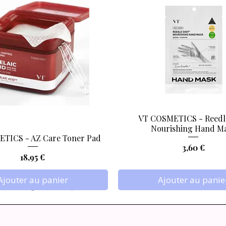
VT COSMETICS - Reedl
Aperçu rapide
Aperçu rapide
Nourishing Hand M
TICS - AZ Care Toner Pad
Prix
3,60 €
Prix
18,95 €
Ajouter au panier
Ajouter au panie