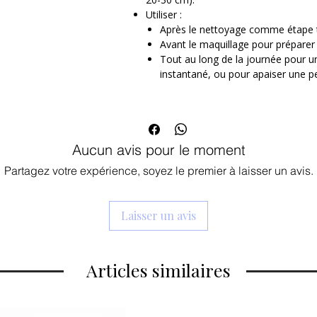
Utiliser :
Actifs clés
Après le nettoyage comme étape 
Eau de son de riz
: nourrit la peau e
Avant le maquillage pour préparer 
Panthénol
: apaise, répare et renfor
Tout au long de la journée pour un
Acide hyaluronique hydrolysé
: hy
instantané, ou pour apaiser une pe
Centella asiatica & Madecassosi
Bifida ferment & Lactobacillus f
microbiome cutané
Aucun avis pour le moment
Partagez votre expérience, soyez le premier à laisser un avis.
Laisser un avis
Articles similaires