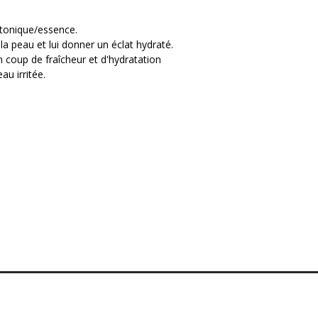
tonique/essence.
t améliore l’éclat du teint
la peau et lui donner un éclat hydraté.
ce la barrière cutanée
 coup de fraîcheur et d'hydratation
drate profondément
au irritée.
de
: calment les rougeurs et irritations
erment
: soutiennent l’équilibre du