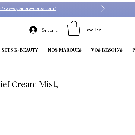
s://www.planete-coree.com/
Ma liste
Se connecter
| SETS K-BEAUTY
NOS MARQUES
VOS BESOINS
P
ief Cream Mist,