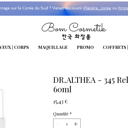
ntage sur la Corée du Sud ? Venez découvrir
Planète_coree
ou
http
VEUX | CORPS
MAQUILLAGE
PROMO
COFFRETS 
DR.ALTHEA - 345 Rel
60ml
Prix
15,43 €
Quantité
*