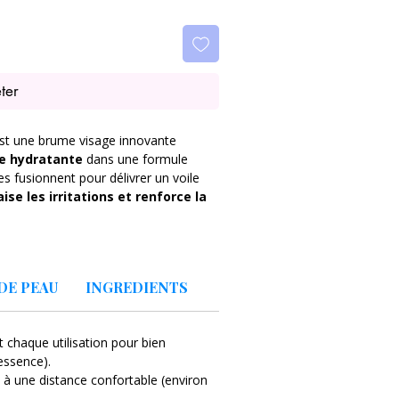
ter
st une brume visage innovante
e hydratante
dans une formule
es fusionnent pour délivrer un voile
se les irritations et renforce la
thénol, acide hyaluronique et
a peau tout en apportant un effet
DE PEAU
INGREDIENTS
e
comme toner, brume hydratante
nir une peau fraîche et confortable
 chaque utilisation pour bien
essence).
ent sans effet collant et laisse la
 à une distance confortable (environ