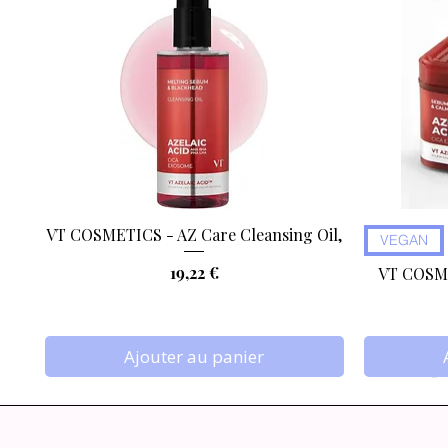
VT COSMETICS - AZ Care Cleansing Oil,
Aperçu rapide
VEGAN
Prix
19,22 €
VT COSME
Ajouter au panier