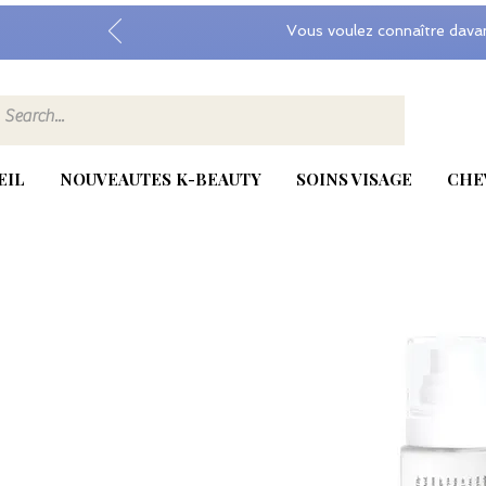
Vous voulez connaître dava
EIL
NOUVEAUTES K-BEAUTY
SOINS VISAGE
CHE