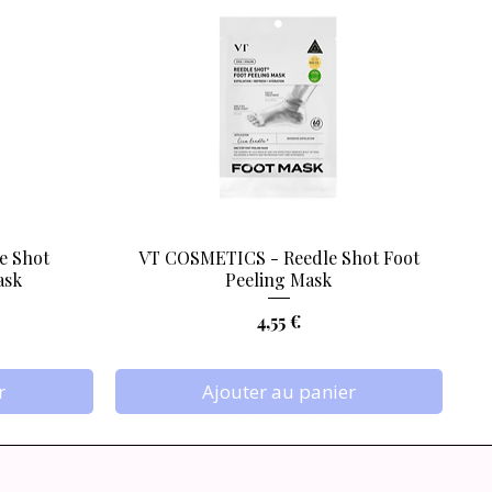
e Shot
VT COSMETICS - Reedle Shot Foot
Aperçu rapide
ask
Peeling Mask
Prix
4,55 €
r
Ajouter au panier