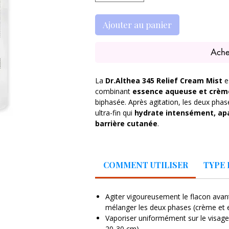
Ajouter au panier
Ache
La
Dr.Althea 345 Relief Cream Mist
e
combinant
essence aqueuse et crèm
biphasée. Après agitation, les deux phas
ultra-fin qui
hydrate intensément, apai
barrière cutanée
.
Formulée avec
eau de son de riz, pan
madecassoside
, cette brume nourrit l
COMMENT UTILISER
TYPE 
calmant immédiat. Elle peut être utilisé
ou fixateur de maquillage
pour mainte
toute la journée.
Agiter vigoureusement le flacon avant
mélanger les deux phases (crème et 
Sa texture micro-diffusée pénètre rapidem
Vaporiser uniformément sur le visage
peau
souple, lumineuse et apaisée
.
20-30 cm).