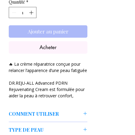
Quantité
*
Ajouter au panier
Acheter
🔥 La crème réparatrice conçue pour
relancer l’apparence d’une peau fatiguée
DR.REJU-ALL Advanced PDRN
Rejuvenating Cream est formulée pour
aider la peau à retrouver confort,
souplesse et densité. Grâce au
PDRN
,
actif reconnu dans les soins
COMMENT UTILISER
dermatologiques pour soutenir la
régénération cutanée, cette crème agit
Appliquer matin et/ou soir sur peau
comme un véritable soin de rebond
TYPE DE PEAU
propre
pour les peaux fragilisées ou en perte