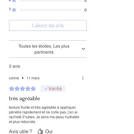
0
tocophérol, allantoïne, copolymère
Parfait pour :
d'acryloyldiméthyltaurate
tester un soin régénérant avancé
1
0
d'ammonium/VP, bétaïne
accompagner la peau après une
période de stress
Laisser un avis
emporter en voyage
compléter une routine anti-âge
ciblée
Toutes les étoiles, Les plus
pertinents
⏳ Résultats observables
Sensation de confort rapide
Peau plus souple
2 avis
Hydratation durable
Apparence du grain de peau
celine
•
11 mars
améliorée
Noté 5 sur 5.
Vérifié
(Les résultats varient selon le type de
peau et la routine globale.)
très agréable
texture fluide et très agréable à appliquer,
pénètre rapidement et ne colle pas, j'en ai
racheté 2 tubes. Je sens ma peau hydratée
et plus rebondie
Avis utile ?
Oui