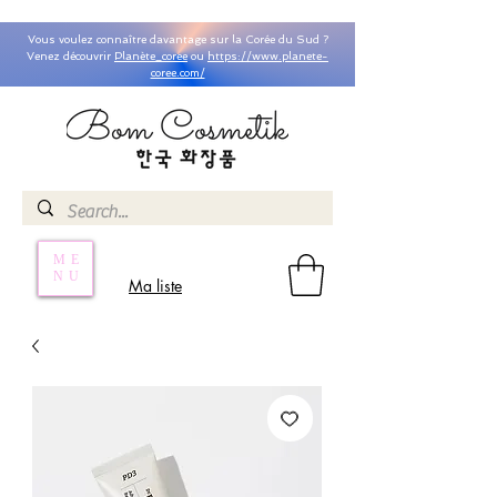
Vous voulez connaître davantage sur la Corée du Sud ?
Venez découvrir
Planète_coree
ou
https://www.planete-
coree.com/
ME
NU
Ma liste