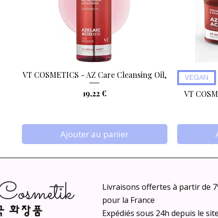
VT COSMETICS - AZ Care Cleansing Oil,
Aperçu rapide
VEGAN
Prix
19,22 €
VT COSME
Ajouter au panier
Livraisons offertes à partir de 
pour la France
Expédiés sous 24h depuis le sit