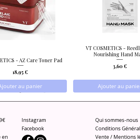
VT COSMETICS - Reedl
Aperçu rapide
Aperçu rapide
Nourishing Hand M
TICS - AZ Care Toner Pad
Prix
3,60 €
Prix
18,95 €
Ajouter au panier
Ajouter au panie
79€
Instagram
Qui sommes-nous
Facebook
Conditions Généra
e en
Vente / Mentions l