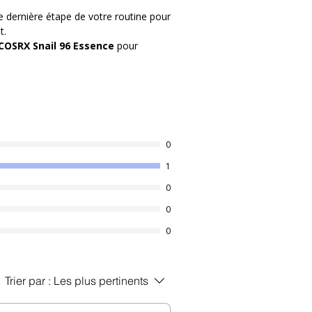
 dernière étape de votre routine pour
d'une humidité qui dure toute la
t.
médiat.
COSRX Snail 96 Essence
pour
uction de collagène pour lisser les
lmer les peaux réactives, les
fement.
saine, un grain de peau affiné et une
tion. Un indispensable pour toutes les
0
1
0
0
0
Trier par :
Les plus pertinents