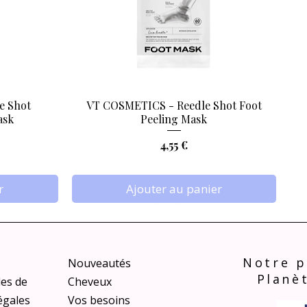
e Shot
VT COSMETICS - Reedle Shot Foot
Aperçu rapide
ask
Peeling Mask
Prix
4,55 €
r
Ajouter au panier
Notre p
Nouveautés
Planè
les de
Cheveux
égales
Vos besoins