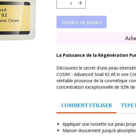
Ajouter au panier
Ache
La Puissance de la Régénération Pu
Découvrez le secret d'une peau intensém
COSRX - Advanced Snail 92 All in one Cr
véritable prouesse de la cosmétique co
concentration exceptionnelle de 92% de f
Sa texture gel-crème unique, à la fois l
COMMENT UTILISER
TYPE 
pour réparer les dommages cutanés, apais
profondeur sans laisser de film gras. C’e
qui simplifie votre routine tout en offran
Appliquer une noisette sur peau propr
Masser doucement jusqu’à absorpti
Réparation Intense : Accélère la cica