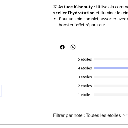
régénère les tissus cutanés.
💡
Astuce K-beauty :
Utilisez-la comme
Hydratation Durable : Infuse la peau 
sceller l’hydratation
et illuminer le tein
journée pour un effet "Glass Skin" im
Pour un soin complet, associer avec
Anti-Âge & Élasticité : Stimule la prod
booster l’effet réparateur
ridules et raffermir l'ovale du visage.
Apaisement Immédiat : Idéale pour ca
rougeurs ou les sensations d'échauf
Le résultat ? Une peau visiblement plus 
douceur soyeuse dès la première applica
peaux en quête de vitalité.
5 étoiles
4 étoiles
3 étoiles
2 étoiles
1 étoile
Filtrer par note :
Toutes les étoiles