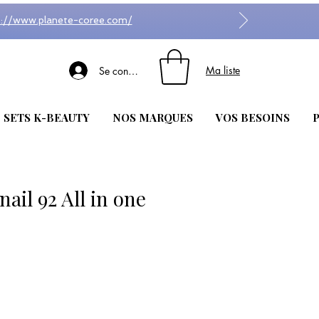
s://www.planete-coree.com/
Ma liste
Se connecter
| SETS K-BEAUTY
NOS MARQUES
VOS BESOINS
P
il 92 All in one
r la base de 1 avis