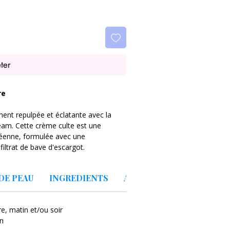
ter
re
ent repulpée et éclatante avec la
eam. Cette crème culte est une
réenne, formulée avec une
iltrat de bave d'escargot.
égère et riche, pénètre instantanément
DE PEAU
INGREDIENTS
A PROPOS DE LA MARQU
er les irritations et hydrater en
st le soin "tout-en-un" par excellence
t des résultats professionnels.
e, matin et/ou soir
on
trisation des marques post-acné et