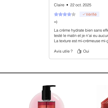
Claire
•
22 oct. 2025
Noté 4 sur 5.
Vérifié
=)
La crème hydrate bien sans effet 
testé le matin et je n'ai eu auc
La texture est mi-crémeuse mi-g
Avis utile ?
Oui