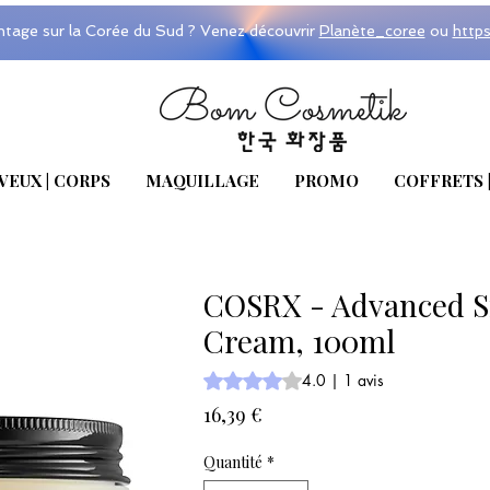
ntage sur la Corée du Sud ? Venez découvrir
Planète_coree
ou
http
VEUX | CORPS
MAQUILLAGE
PROMO
COFFRETS 
COSRX - Advanced Sna
Cream, 100ml
La note est de 4.0 sur cinq étoiles su
4.0 | 1 avis
Prix
16,39 €
Quantité
*