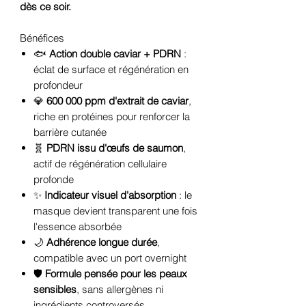
dès ce soir.
Bénéfices
🐟
Action double caviar + PDRN
:
éclat de surface et régénération en
profondeur
💎
600 000 ppm d'extrait de caviar
,
riche en protéines pour renforcer la
barrière cutanée
🧬
PDRN issu d'œufs de saumon
,
actif de régénération cellulaire
profonde
✨
Indicateur visuel d'absorption
: le
masque devient transparent une fois
l'essence absorbée
🌙
Adhérence longue durée
,
compatible avec un port overnight
🛡️
Formule pensée pour les peaux
sensibles
, sans allergènes ni
ingrédients controversés