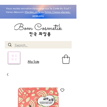
Vous voulez connaître davantage sur la Corée du Sud ?
Venez découvrir
Planète_coree
ou
https://www.planete-
coree.com/
ME
NU
Ma liste