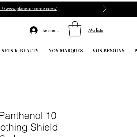
s://www.planete-coree.com/
Ma liste
Se connecter
| SETS K-BEAUTY
NOS MARQUES
VOS BESOINS
P
 Panthenol 10
othing Shield