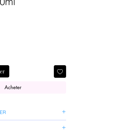
50ml
ier
Acheter
SER
 et tonifié, appliquez la crème
e cou. Massez doucement