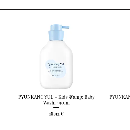
PYUNKANG YUL – Kids &amp; Baby
PYUNKANG
Aperçu rapide
Wash, 590ml
Prix
18,92 €