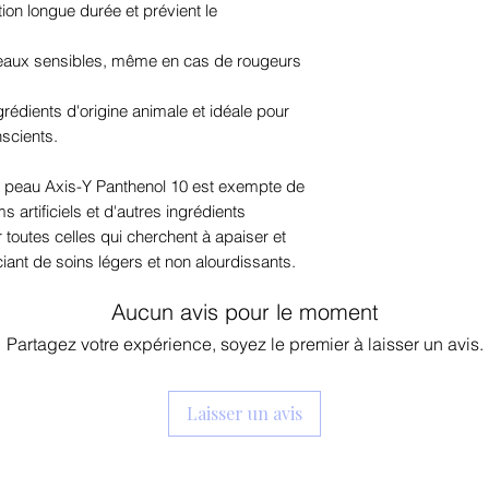
sodium, alcool bé
on longue durée et prévient le
croisé d'acrylate d
hydrogénée, gomm
eaux sensibles, même en cas de rougeurs
éthylhexylglycéri
édients d'origine animale et idéale pour
disodique, acide ci
nscients.
de sorbitan, butyl
hydroxypropylcyclo
la peau Axis-Y Panthenol 10 est exempte de
saccharose
 artificiels et d'autres ingrédients
ur toutes celles qui cherchent à apaiser et
ciant de soins légers et non alourdissants.
Aucun avis pour le moment
Partagez votre expérience, soyez le premier à laisser un avis.
Laisser un avis