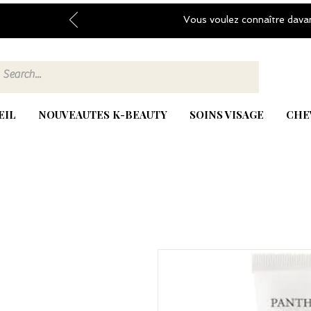
Vous voulez connaître dava
EIL
NOUVEAUTES K-BEAUTY
SOINS VISAGE
CHE