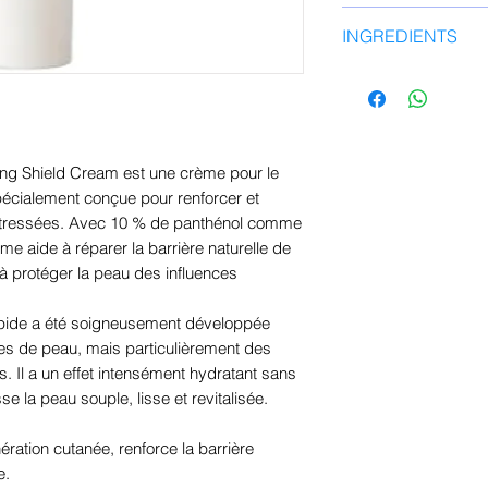
jusqu'à absorption
Tout t ype de pea
INGREDIENTS
optimaux, utiliser 
sèche
Eau, panthénol (10
squalane, glycérin
diméthicone de vin
propylheptyle, alco
ing Shield Cream est une crème pour le
asiaticoside, aci
pécialement conçue pour renforcer et
madécassoside, aci
 stressées. Avec 10 % de panthénol comme
Centella Asiatica, 
rème aide à réparer la barrière naturelle de
Asiatica, extrait de
 à protéger la peau des influences
tocophérol, bêta-sit
Érythritol, arginin
apide a été soigneusement développée
extrait de racine 
pes de peau, mais particulièrement des
Saccharomyces, 1,
s. Il a un effet intensément hydratant sans
polyglycéryl-2, sté
se la peau souple, lisse et revitalisée.
glycéryle SE, alcoo
hydroxyacétophéno
ration cutanée, renforce la barrière
d'hydroxyéthyle/ac
e.