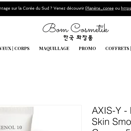
ntage sur la Corée du Sud ? Venez découvrir
Planète_coree
ou
http
VEUX | CORPS
MAQUILLAGE
PROMO
COFFRETS 
AXIS-Y -
Skin Smo