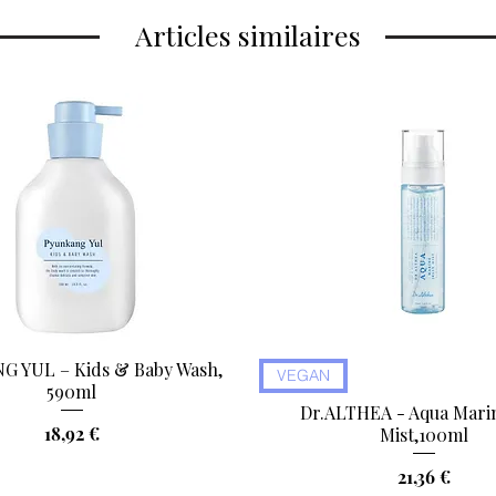
Articles similaires
 YUL – Kids & Baby Wash,
Aperçu rapide
Aperçu rapide
VEGAN
590ml
Dr.ALTHEA - Aqua Marin
Prix
18,92 €
Mist,100ml
Prix
21,36 €