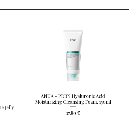
ANUA - PDRN Hyaluronic Acid
Aperçu rapide
Moisturizing Cleansing Foam, 150ml
e Jelly
Prix
17,89 €