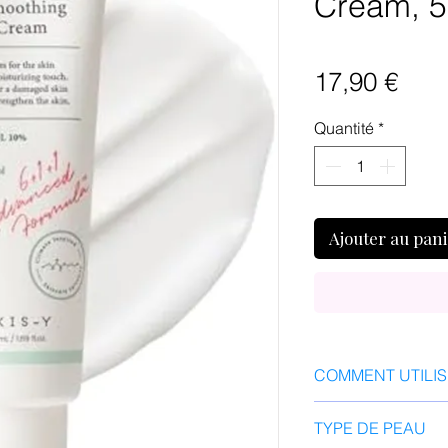
Cream, 
Prix
17,90 €
Quantité
*
Ajouter au pan
COMMENT UTILI
Après avoir nettoyé
TYPE DE PEAU
sur le visage et l