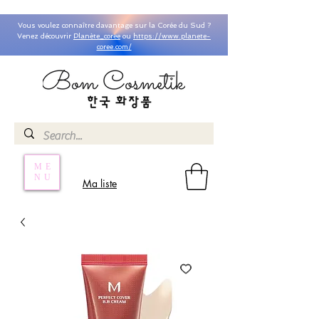
Vous voulez connaître davantage sur la Corée du Sud ?
Venez découvrir
Planète_coree
ou
https://www.planete-
coree.com/
ME
NU
Ma liste