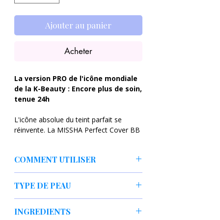
Ajouter au panier
Acheter
La version PRO de l'icône mondiale
de la K-Beauty : Encore plus de soin,
tenue 24h
L'icône absolue du teint parfait se
réinvente. La MISSHA Perfect Cover BB
Cream PRO pousse la perfection encore
plus loin avec une formule
COMMENT UTILISER
professionnelle de nouvelle génération.
Conçue pour celles et ceux qui exigent
La MISSHA Perfect Cover BB Cream
une couvrance impeccable sans le
TYPE DE PEAU
PRO est idéale pour tous les types de
moindre compromis sur le soin, cette
peau, y compris les peaux sèches,
version PRO fusionne le maquillage de
Tout type de peau
déshydratées ou matures qui cherchent
INGREDIENTS
prestige et la science dermatologique
du confort, ainsi que les peaux sensibles