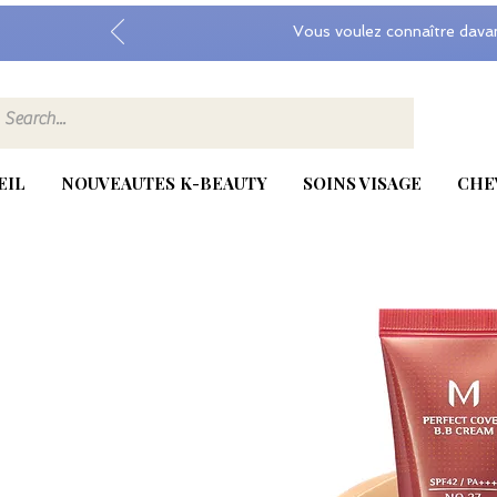
Vous voulez connaître dava
EIL
NOUVEAUTES K-BEAUTY
SOINS VISAGE
CHE