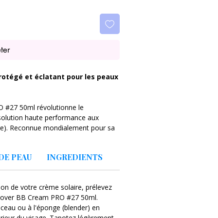
ter
protégé et éclatant pour les peaux
 #27 50ml révolutionne le
 solution haute performance aux
ge). Reconnue mondialement pour sa
 correction cosmétique, cette BB
tale modulable. Elle dissimule
DE PEAU
INGREDIENTS
ches pigmentaires, les cernes et les
tière ni boucher les pores.
tion de votre crème solaire, prélevez
là du simple maquillage. Elle infuse
 Cover BB Cream PRO #27 50ml.
e d'acides hyaluroniques de différents
ceau ou à l'éponge (blender) en
u, des céramides essentiels pour
xtérieur du visage. Tapotez légèrement