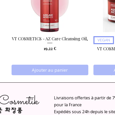
VT COSMETICS - AZ Care Cleansing Oil,
Aperçu rapide
VEGAN
Prix
19,22 €
VT COSME
Ajouter au panier
Livraisons offertes à partir de 
pour la France
Expédiés sous 24h depuis le sit