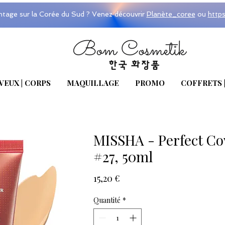
ntage sur la Corée du Sud ? Venez découvrir
Planète_coree
ou
http
VEUX | CORPS
MAQUILLAGE
PROMO
COFFRETS 
MISSHA - Perfect C
#27, 50ml
Prix
15,20 €
Quantité
*