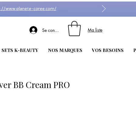
s://www.planete-coree.com/
Ma liste
Se connecter
| SETS K-BEAUTY
NOS MARQUES
VOS BESOINS
P
over BB Cream PRO