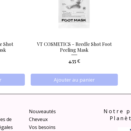
e Shot
VT COSMETICS - Reedle Shot Foot
Aperçu rapide
ask
Peeling Mask
Prix
4,55 €
r
Ajouter au panier
Notre p
Nouveautés
Planè
les de
Cheveux
égales
Vos besoins