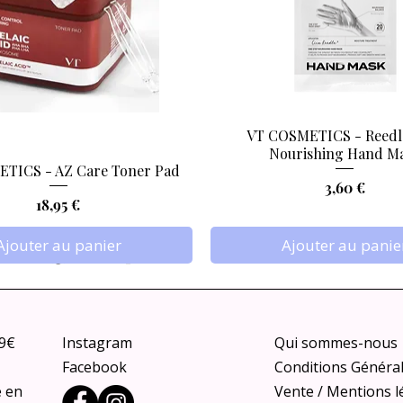
VT COSMETICS - Reedl
Aperçu rapide
Aperçu rapide
Nourishing Hand M
TICS - AZ Care Toner Pad
Prix
3,60 €
Prix
18,95 €
Ajouter au panier
Ajouter au panie
79€
Instagram
Qui sommes-nous
Facebook
Conditions Généra
e en
Vente / Mentions l