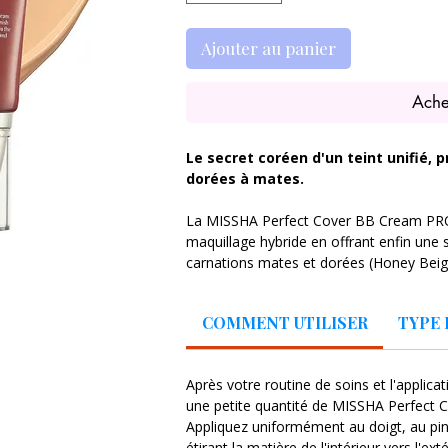
Ajouter au panier
Ache
Le secret coréen d'un teint unifié, 
dorées à mates.
La MISSHA Perfect Cover BB Cream PRO
maquillage hybride en offrant enfin une
carnations mates et dorées (Honey Bei
capacité à fusionner soin de la peau et
crème offre une couvrance moyenne à to
COMMENT UTILISER
TYPE 
instantanément les imperfections, les ta
rougeurs sans jamais créer d'effet de ma
Après votre routine de soins et l'applica
Sa formule de niveau "PRO" va bien au-de
une petite quantité de MISSHA Perfect
l'épiderme d'actifs précieux : un complex
Appliquez uniformément au doigt, au pin
poids moléculaires pour repulper la pea
étirant la matière de l'intérieur vers l'e