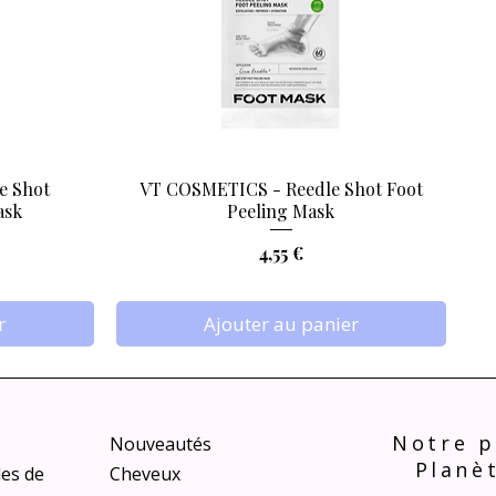
e Shot
VT COSMETICS - Reedle Shot Foot
Aperçu rapide
ask
Peeling Mask
Prix
4,55 €
r
Ajouter au panier
Notre p
Nouveautés
Planè
les de
Cheveux