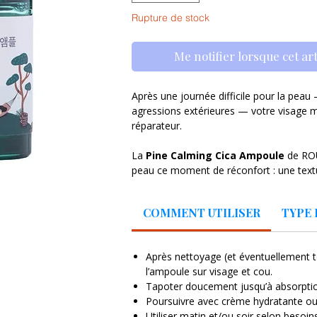
Rupture de stock
Me notifier lorsque cet art
Après une journée difficile pour la peau 
agressions extérieures — votre visage m
réparateur.
La
Pine Calming Cica Ampoule
de ROU
peau ce moment de réconfort : une textu
rapidement, délivrant ses actifs apaisan
irritations, restaurer la barrière cutané
COMMENT UTILISER
TYPE 
À l’application, la peau retrouve instan
de calme. Jour après jour, même les pea
Après nettoyage (et éventuellement t
retrouver une texture plus douce, plus é
l’ampoule sur visage et cou.
comme après un soin en douceur.
Tapoter doucement jusqu’à absorpti
Poursuivre avec crème hydratante ou 
✅ Bienfaits principaux
Utiliser matin et/ou soir selon besoin