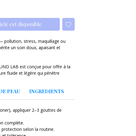
icle est disponible
— pollution, stress, maquillage ou
érite un soin doux, apaisant et
ND LAB est conçue pour offrir à la
re fluide et légère qui pénètre
ts et nourrissants pour calmer les
e et redonner confort et souplesse.
DE PEAU
INGREDIENTS
tanément une sensation de fraîcheur et
ux sensibles ou réactives peuvent
oner), appliquer 2–3 gouttes de
quilibrée et un teint plus calme —
on complète.
protection selon la routine.
s et tolérance.