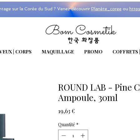
ntage sur la Corée du Sud ? Venez découvrir
Planète_coree
ou
http
VEUX | CORPS
MAQUILLAGE
PROMO
COFFRETS 
ROUND LAB - Pine C
Ampoule, 30ml
Prix
19,63 €
Quantité
*