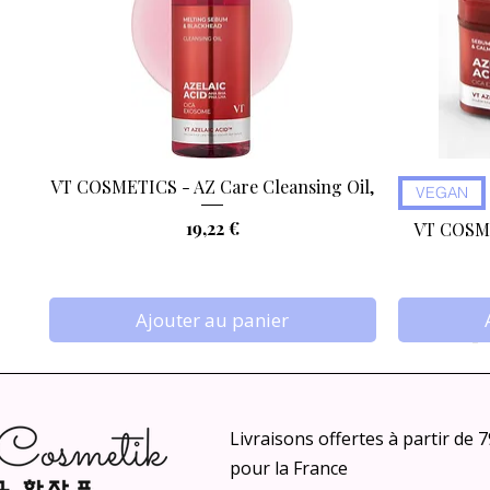
VT COSMETICS - AZ Care Cleansing Oil,
Aperçu rapide
VEGAN
Prix
19,22 €
VT COSME
Ajouter au panier
Livraisons offertes à partir de 
pour la France