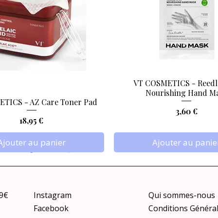
VT COSMETICS - Reedl
Aperçu rapide
Aperçu rapide
Nourishing Hand M
TICS - AZ Care Toner Pad
Prix
3,60 €
Prix
18,95 €
Ajouter au panier
Ajouter au panie
79€
Instagram
Qui sommes-nous
Facebook
Conditions Généra