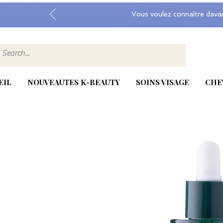
Vous voulez connaître dava
EIL
NOUVEAUTES K-BEAUTY
SOINS VISAGE
CHE