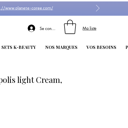
s://www.planete-coree.com/
Ma liste
Se connecter
| SETS K-BEAUTY
NOS MARQUES
VOS BESOINS
P
polis light Cream,