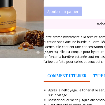
Ajouter au panier
Ache
Cette crème hydratante à la texture sorb
nutrition sans aucune lourdeur. Formulée
Barrier, elle contient une concentration 
(65,69 %). Elle est conçue pour hydrater
renforcer la barrière cutanée tout en lais
l'alliée parfaite pour celles et ceux qui ch
collant.
COMMENT UTILISER
TYPE 
L'éclat d'un spa coréen dans un pot. Ne c
et légèreté. La COSRX Full Fit Propolis
pour repulper la peau de l'intérieur. Que
Après le nettoyage, le toner et le sé
sujette aux imperfections, cette crème 
sur le visage.
revitalisante pour un teint "honey-glow"
Masser doucement jusqu’à absorptio
Peut être utilisé matin et soir.