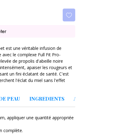
ter
et est une véritable infusion de
 avec le complexe Full Fit Pro-
élevée de propolis d'abeille noire
 intensément, apaiser les rougeurs et
sant un fini éclatant de santé. C'est
erchent l'éclat du miel sans l'effet
DE PEAU
INGREDIENTS
A PROPOS DE LA MARQU
hoisissez plus entre nutrition intense
 Light Cream pénètre instantanément
 votre peau soit sèche, mixte ou
rum, appliquer une quantité appropriée
apporte une réponse apaisante et
 immédiat.
n complète.