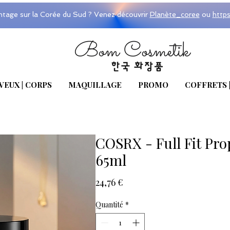
ntage sur la Corée du Sud ? Venez découvrir
Planète_coree
ou
http
VEUX | CORPS
MAQUILLAGE
PROMO
COFFRETS 
COSRX - Full Fit Pro
65ml
Prix
24,76 €
Quantité
*