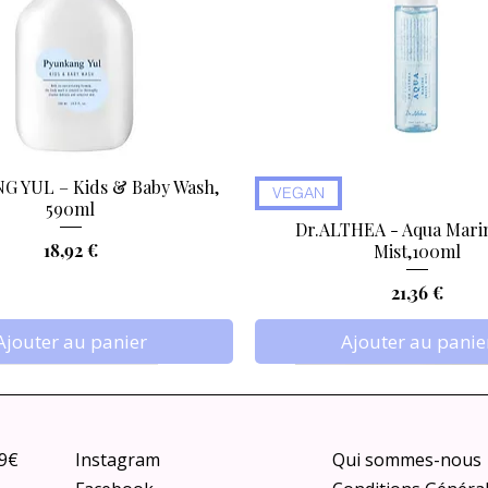
 YUL – Kids & Baby Wash,
Aperçu rapide
Aperçu rapide
VEGAN
590ml
Dr.ALTHEA - Aqua Marin
Prix
18,92 €
Mist,100ml
Prix
21,36 €
Ajouter au panier
Ajouter au panie
79€
Instagram
Qui sommes-nous