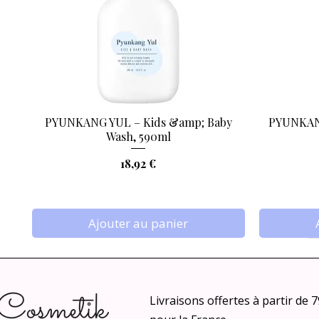
PYUNKANG YUL – Kids &amp; Baby
PYUNKANG
Aperçu rapide
Wash, 590ml
Prix
18,92 €
Ajouter au panier
Livraisons offertes à partir de 