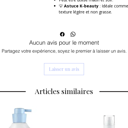
Nutrition Haute Performance : Concen
💡
Astuce K-beauty
: Idéale comme
une peau plus forte.
texture légère et non grasse.
Texture Sorbet Révolutionnaire : Fond
gras ou collant.
Bouclier Protecteur : Renforce la bar
extérieures et la pollution.
Teint Lumineux : Ravive instantanémen
Aucun avis pour le moment
Polyvalence : Idéale matin et soir, el
maquillage.
Partagez votre expérience, soyez le premier à laisser un avis.
Laisser un avis
Articles similaires