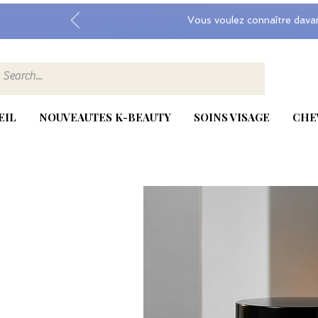
Vous voulez connaître dava
EIL
NOUVEAUTES K-BEAUTY
SOINS VISAGE
CHE