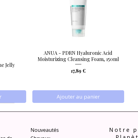
ANUA - PDRN Hyaluronic Acid
Aperçu rapide
Moisturizing Cleansing Foam, 150ml
e Jelly
Prix
17,89 €
r
Ajouter au panier
Notre p
Nouveautés
Planè