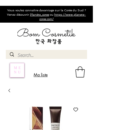
Vous voulez connaître davantage sur la Corée du Sud ?
Venez découvrir
Planète_coree
ou
https://www.planete-
coree.com/
ME
NU
Ma liste