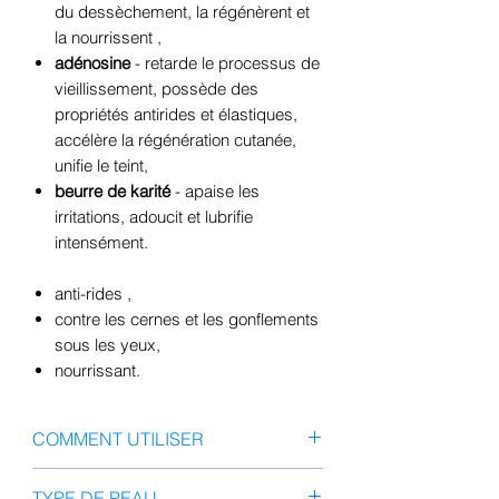
du dessèchement, la régénèrent et
la nourrissent
,
adénosine
-
retarde le processus de
vieillissement, possède des
propriétés antirides et élastiques,
accélère la régénération cutanée,
unifie le teint,
beurre de karité
-
apaise les
irritations, adoucit et lubrifie
intensément.
anti-rides
,
contre les cernes et les gonflements
sous les yeux,
nourrissant.
COMMENT UTILISER
Appliquer une petite
quantité de
TYPE DE PEAU