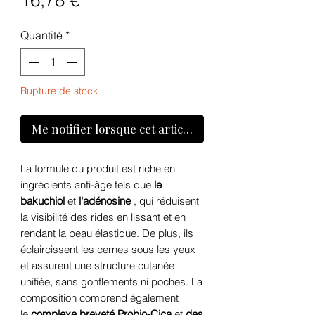
16,78 €
Quantité
*
Rupture de stock
Me notifier lorsque cet article est disponible
La formule du produit est riche en
ingrédients anti-âge tels que
le
bakuchiol
et
l'adénosine
, qui réduisent
la visibilité des rides en lissant et en
rendant la peau élastique. De plus, ils
éclaircissent les cernes sous les yeux
et assurent une structure cutanée
unifiée, sans gonflements ni poches. La
composition comprend également
le
complexe breveté Probio-Cica
et
des