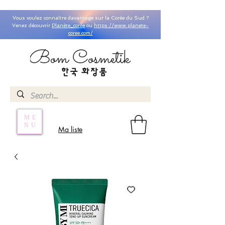
Vous voulez connaître davantage sur la Corée du Sud ?
Venez découvrir
Planète_coree
ou
https://www.planete-
coree.com/
ME
NU
Ma liste