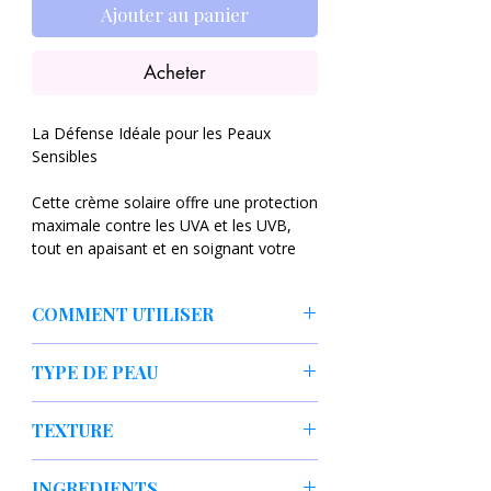
Ajouter au panier
Acheter
La Défense Idéale pour les Peaux
Sensibles
Cette crème solaire offre une protection
maximale contre les UVA et les UVB,
tout en apaisant et en soignant votre
peau.
COMMENT UTILISER
SPF 50+ PA++++ : Garantit le plus
haut niveau de protection disponible,
Dernière Étape du Soin : Appliquez
bloquant efficacement les rayons
TYPE DE PEAU
une quantité généreuse (l'équivalent
nocifs pour prévenir le vieillissement
de deux doigts) sur le visage, le cou
prématuré et les dommages
Peaux sensibles, irritées, grasses ou à
et toute zone exposée au soleil, 30
TEXTURE
cutanés.
problèmes.
minutes avant l'exposition.
Filtre 100% Minéral (Physique) :
Réappliquer : Renouvelez
Légère, non collante
Formulé avec de l'Oxyde de Zinc et
INGREDIENTS