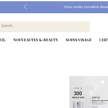
Vous voulez connaître dava
EIL
NOUVEAUTES K-BEAUTY
SOINS VISAGE
CHE