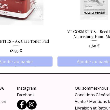
antioxydant,
antibactérien,
apaisant
,
lissage,
régénérateur.
VT COSMETICS - Reedl
Aperçu rapide
Aperçu rapide
Nourishing Hand M
TICS - AZ Care Toner Pad
Prix
3,60 €
Prix
18,95 €
Ajouter au panier
Ajouter au panie
79€
Instagram
Qui sommes-nous
Facebook
Conditions Généra
e en
Vente / Mentions l
Livraison et Retou