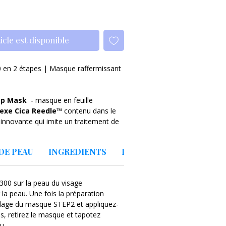
icle est disponible
 en 2 étapes | Masque raffermissant
tep Mask
- masque en feuille
exe Cica Reedle™
contenu dans le
innovante qui imite un traitement de
ment cutané et favorise l'absorption
L'ajout
de niacinamide
limitera les
DE PEAU
INGREDIENTS
PRECAUTIONS
LIEU D
a visibilité des pores dilatés et
 dues au soleil et à
sque a la capacité de réguler les
300 sur la peau du visage
uisant ainsi efficacement le nombre
la peau. Une fois la préparation
ndant ce temps,
le composant
lage du masque STEP2 et appliquez-
iderme, à savoir
la
céramide
es, retirez le masque et tapotez
s externes et l'hydratera,
au.