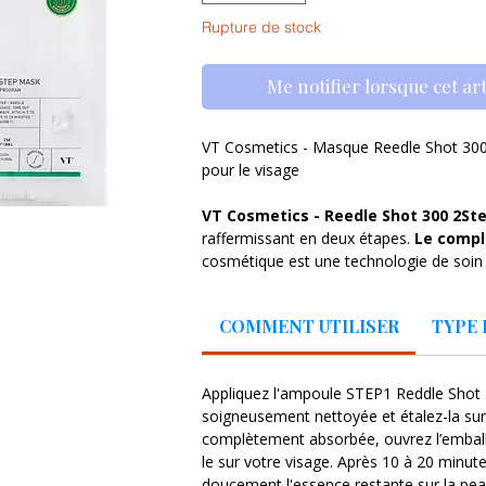
Rupture de stock
Me notifier lorsque cet art
VT Cosmetics - Masque Reedle Shot 300
pour le visage
VT Cosmetics - Reedle Shot 300 2S
raffermissant en deux étapes.
Le compl
cosmétique est une technologie de soin 
micro-needling qui stimule le renouvelle
des substances actives par l'épiderme. 
COMMENT UTILISER
TYPE 
effets nocifs des radicaux libres, réduira l
préviendra la formation de décolorations
l'acné.
L'adénosine
contenue dans le ma
Appliquez l'ampoule STEP1 Reddle Shot 
contractions des fibres musculaires, réd
soigneusement nettoyée et étalez-la sur 
de rides du visage et de pattes d'oie.
Pe
complètement absorbée, ouvrez l’embal
naturel du ciment intercellulaire de l'ép
le sur votre visage. Après 10 à 20 minut
NP,
protégera la peau contre les facteur
doucement l'essence restante sur la pe