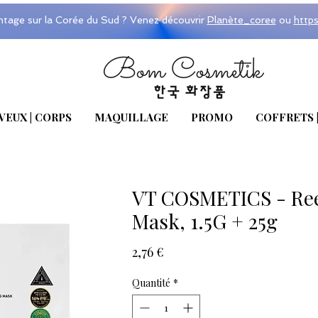
ntage sur la Corée du Sud ? Venez découvrir
Planète_coree
ou
http
VEUX | CORPS
MAQUILLAGE
PROMO
COFFRETS 
VT COSMETICS - Reed
Mask, 1.5G + 25g
Prix
2,76 €
Quantité
*