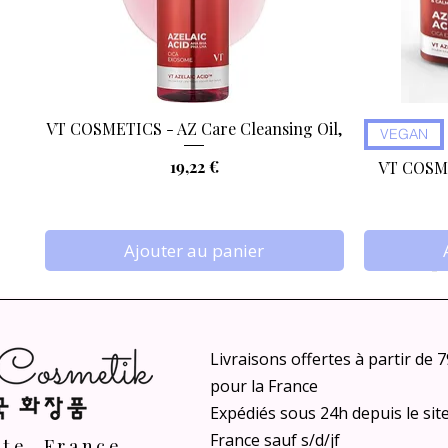
VT COSMETICS - AZ Care Cleansing Oil,
Aperçu rapide
VEGAN
Prix
19,22 €
VT COSME
Ajouter au panier
Livraisons offertes à partir de 
pour la France
Expédiés sous 24h depuis le sit
France sauf s/d/jf
nte, France