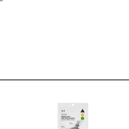
e inflammation et rougeur.
ifs des radicaux libres, a des effets
 anticomédogènes et régénérants,
bilité des pores, prévient la
rides, augmente l'élasticité et la
méliore l'ovale et le contour du visage,
des microparticules d'origine
la peau, favorise une meilleure
r l'épiderme,
tations, réduit l'inflammation, possède
hydrolipidique, protège l'épiderme
opriétés anti-âge.