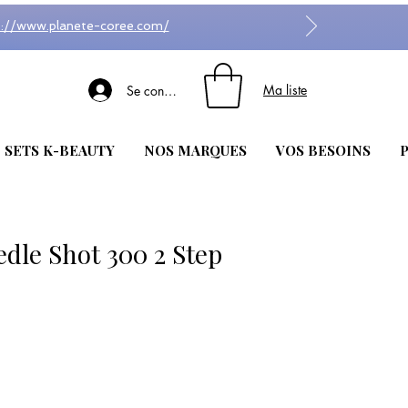
s://www.planete-coree.com/
Ma liste
Se connecter
| SETS K-BEAUTY
NOS MARQUES
VOS BESOINS
P
le Shot 300 2 Step