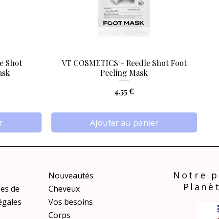
e Shot
VT COSMETICS - Reedle Shot Foot
Aperçu rapide
ask
Peeling Mask
Prix
4,55 €
r
Ajouter au panier
Notre p
Nouveautés
Planè
les de
Cheveux
égales
Vos besoins
r
Corps