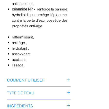
antiseptiques,
céramide NP -
renforce la barrière
hydrolipidique, protège l'épiderme
contre la perte d'eau, possède des
propriétés anti-âge.
raffermissant,
anti-âge
,
hydratant
,
antioxydant,
apaisant
,
lissage.
COMMENT UTILISER
Appliquez le Reddle Shot 700
TYPE DE PEAU
(ÉTAPE 1) sur une peau
parfaitement nettoyée et faites-le
Tout type de peau
INGREDIENTS
pénétrer. Une fois le produit