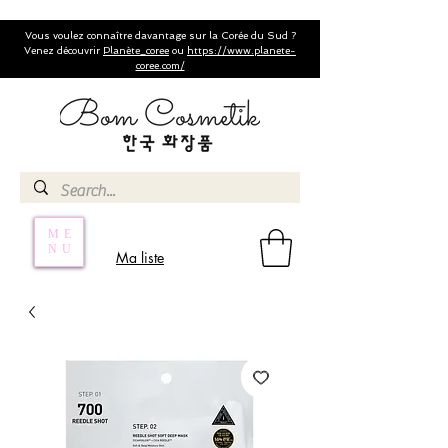
Vous voulez connaître davantage sur la Corée du Sud ?
Venez découvrir
Planète_coree
ou
https://www.planete-
coree.com/
ME
NU
Ma liste