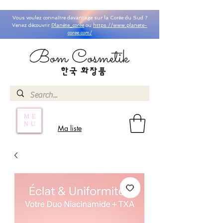
Vous voulez connaître davantage sur la Corée du Sud ?
Venez découvrir
Planète_coree
ou
https://www.planete-
coree.com/
ME
NU
Ma liste