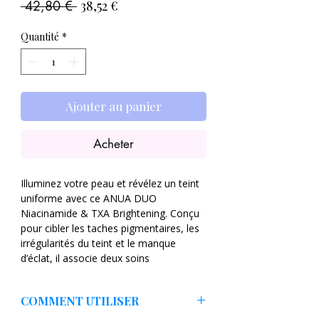
Prix
Prix
 42,80 € 
38,52 €
original
promotionnel
Quantité
*
Ajouter au panier
Acheter
Illuminez votre peau et révélez un teint
uniforme avec ce ANUA DUO
Niacinamide & TXA Brightening. Conçu
pour cibler les taches pigmentaires, les
irrégularités du teint et le manque
d’éclat, il associe deux soins
complémentaires enrichis en
niacinamide
et
acide tranexamique
COMMENT UTILISER
(TXA)
.