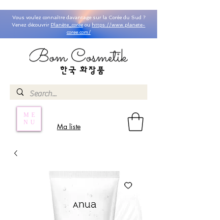
Vous voulez connaître davantage sur la Corée du Sud ?
Venez découvrir
Planète_coree
ou
https://www.planete-
coree.com/
ME
NU
Ma liste