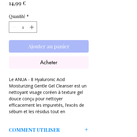
Prix
14,99 €
Quantité
*
Ajouter au panier
Acheter
Le ANUA - 8 Hyaluronic Acid
Moisturizing Gentle Gel Cleanser est un
nettoyant visage coréen à texture gel
douce conçu pour nettoyer
efficacement les impuretés, l’excès de
sébum et les résidus tout en
maintenant l’hydratation cutanée. Sa
formule faible irritation aide à préserver
COMMENT UTILISER
l’équilibre du pH de la peau et la barrière