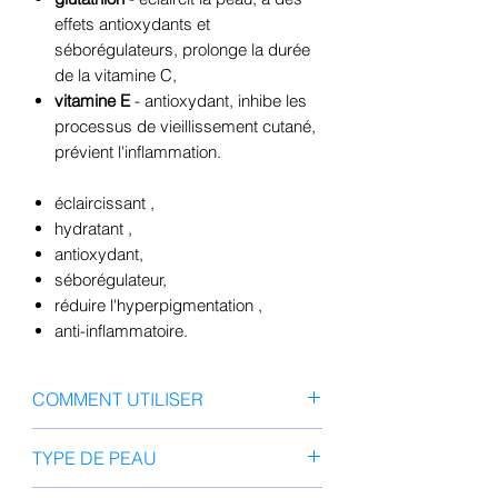
effets antioxydants et
séborégulateurs, prolonge la durée
de la vitamine C,
vitamine E
- antioxydant, inhibe les
processus de vieillissement cutané,
prévient l'inflammation.
éclaircissant
,
hydratant
,
antioxydant,
séborégulateur,
réduire l'hyperpigmentation
,
anti-inflammatoire.
COMMENT UTILISER
Nettoyez soigneusement et séchez
TYPE DE PEAU
votre visage avec un tampon. Dans
les zones qui nécessitent des soins