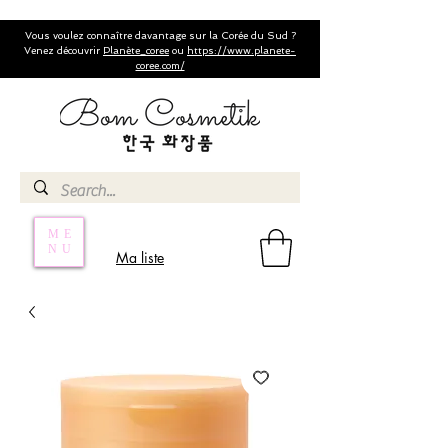
Vous voulez connaître davantage sur la Corée du Sud ?
Venez découvrir
Planète_coree
ou
https://www.planete-
coree.com/
ME
NU
Ma liste