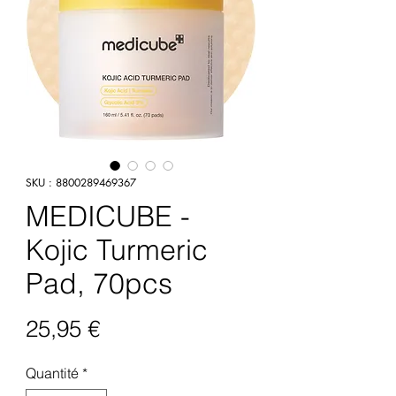
SKU : 8800289469367
MEDICUBE -
Kojic Turmeric
Pad, 70pcs
Prix
25,95 €
Quantité
*