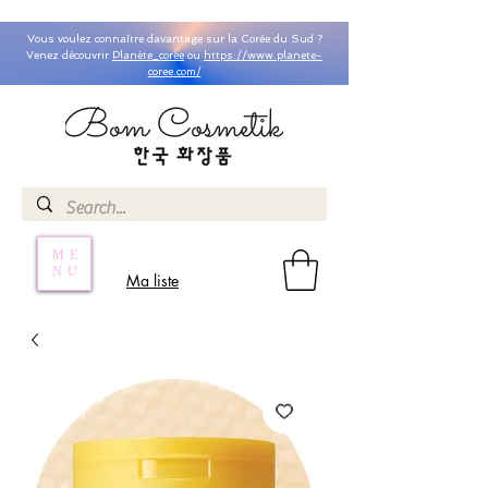
Vous voulez connaître davantage sur la Corée du Sud ?
Venez découvrir
Planète_coree
ou
https://www.planete-
coree.com/
ME
NU
Ma liste