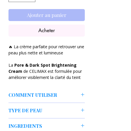
Ajouter au panier
Acheter
🔥 La crème parfaite pour retrouver une
peau plus nette et lumineuse
La
Pore & Dark Spot Brightening
Cream
de CELIMAX est formulée pour
améliorer visiblement la clarté du teint
tout en aidant à lisser l’apparence des
pores. Elle hydrate la peau, favorise un
COMMENT UTILISER
teint plus homogène et apporte un effet
fraîcheur immédiat.
Appliquez une quantité appropriée de
TYPE DE PEAU
crème sur la peau du visage nettoyée et
Sa texture légère pénètre rapidement
laissez absorber.
sans alourdir la peau — idéale pour un
✔ Teint terne
INGREDIENTS
usage quotidien.
✔ Taches pigmentaires visibles