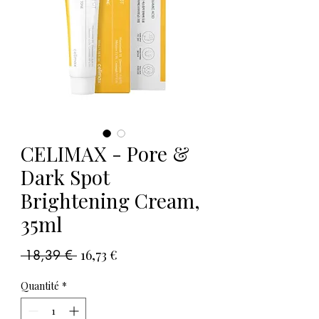
CELIMAX - Pore &
Dark Spot
Brightening Cream,
35ml
Prix
Prix
 18,39 € 
16,73 €
original
promotionnel
Quantité
*