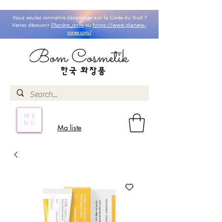
Vous voulez connaître davantage sur la Corée du Sud ?
Venez découvrir
Planète_coree
ou
https://www.planete-
coree.com/
ME
NU
Ma liste