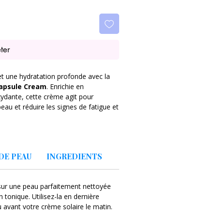
ter
et une hydratation profonde avec la
Capsule Cream
. Enrichie en
xydante, cette crème agit pour
a peau et réduire les signes de fatigue et
ients actifs qui protègent contre le
nsément la peau. Sa texture légère
DE PEAU
INGREDIENTS
r le visage, laissant un fini
 sur une peau parfaitement nettoyée
 sujettes aux taches ou manque
 tonique. Utilisez-la en dernière
u avant votre crème solaire le matin.
iforme et visiblement revitalisé.