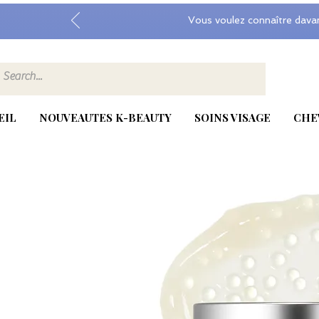
Vous voulez connaître dava
EIL
NOUVEAUTES K-BEAUTY
SOINS VISAGE
CHE