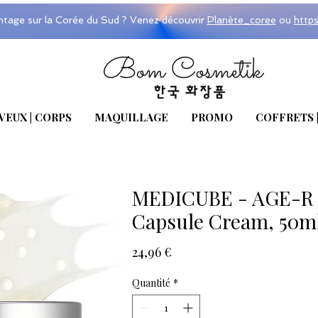
ntage sur la Corée du Sud ? Venez découvrir
Planète_coree
ou
http
VEUX | CORPS
MAQUILLAGE
PROMO
COFFRETS 
MEDICUBE - AGE-R 
Capsule Cream, 50m
Prix
24,96 €
Quantité
*