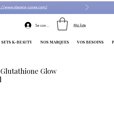
s://www.planete-coree.com/
Ma liste
Se connecter
| SETS K-BEAUTY
NOS MARQUES
VOS BESOINS
P
Glutathione Glow
l