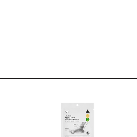
sorption rapide.
s antioxydantes, accélère la
onctionnement des glandes sébacées et
éfastes des radicaux libres, possède
tibactériennes, anti-points noirs et
sébum et la visibilité des pores, et
pigmentaires, lissent, hydratent et
hydrolipidique, protège la peau contre
étés anti-âge.
rate, améliore la fermeté et
 la peau,
épiderme.