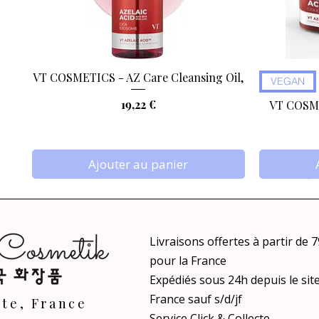
VT COSMETICS - AZ Care Cleansing Oil,
Aperçu rapide
VEGAN
Prix
19,22 €
VT COSME
Ajouter au panier
Livraisons offertes à partir de 
pour la France
Expédiés sous 24h depuis le sit
France sauf s/d/jf
nte, France
Service Click & Collecte