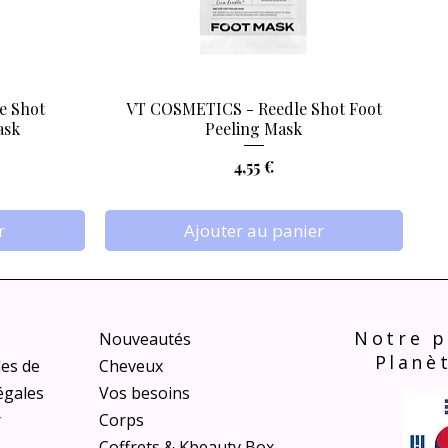
e Shot
VT COSMETICS - Reedle Shot Foot
Aperçu rapide
ask
Peeling Mask
Prix
4,55 €
r
Ajouter au panier
Notre p
Nouveautés
Planè
les de
Cheveux
égales
Vos besoins
r
Corps
Coffrets & Kbeauty Box