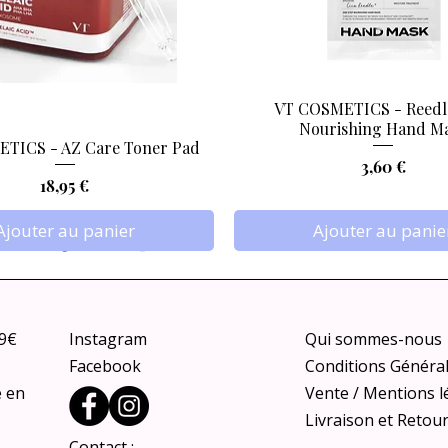
VT COSMETICS - Reedl
Aperçu rapide
Aperçu rapide
Nourishing Hand M
TICS - AZ Care Toner Pad
Prix
3,60 €
Prix
18,95 €
Ajouter au panier
Ajouter au panie
79€
Instagram
Qui sommes-nous
Facebook
Conditions Généra
e en
Vente / Mentions l
Livraison et Retou
Contact :