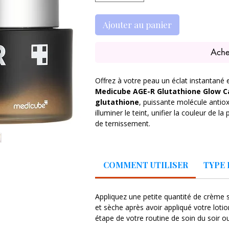
Ajouter au panier
Ache
Offrez à votre peau un éclat instantané 
Medicube AGE-R Glutathione Glow 
glutathione
, puissante molécule antio
illuminer le teint, unifier la couleur de l
de ternissement.
Chaque capsule de soin libère des ingréd
stress oxydatif tout en nourrissant inte
COMMENT UTILISER
TYPE 
mais enveloppante fond immédiatement su
lumineux, frais et confortable.
Appliquez une petite quantité de crème
✨
Idéal pour :
peaux ternes, fatiguées,
et sèche après avoir appliqué votre lotion
d’éclat.
étape de votre routine de soin du soir o
💧
Résultat :
teint lumineux, hydraté, un