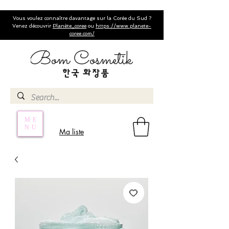
Vous voulez connaître davantage sur la Corée du Sud ?
Venez découvrir
Planète_coree
ou
https://www.planete-
coree.com/
ME
NU
Ma liste