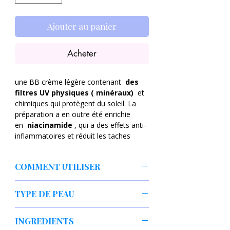
Ajouter au panier
Acheter
une BB crème légère contenant
des
filtres UV
physiques (
minéraux)
et
chimiques qui protègent du soleil. La
préparation a en outre été enrichie
en
niacinamide
, qui a des effets anti-
inflammatoires et réduit les taches
pigmentaires,
en un extrait du
nombril asiatique
, qui a des effets
COMMENT UTILISER
antibactériens, apaise et régénère, et en
composants isolés du nombril asiatique
Appliquer la BB crème le matin sur une
:
asiaticoside
,
madécassoside
et
TYPE DE PEAU
peau nettoyée et tonifiée.
acide asiatique
, qui ont des
propriétés anti-inflammatoires et
peau ayant tendance à développer
INGREDIENTS
apaisantes.
L'allantoïne
et
le
des taches pigmentaires