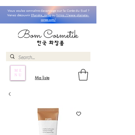
Vous voulez connaître davantage sur la Corée du Sud ?
Venez découvrir
Planète_coree
ou
https://www.planete-
coree.com/
ME
NU
Ma liste