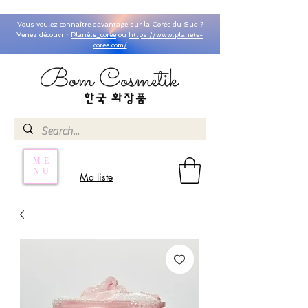
Vous voulez connaître davantage sur la Corée du Sud ?
Venez découvrir
Planète_coree
ou
https://www.planete-
coree.com/
ME
NU
Ma liste