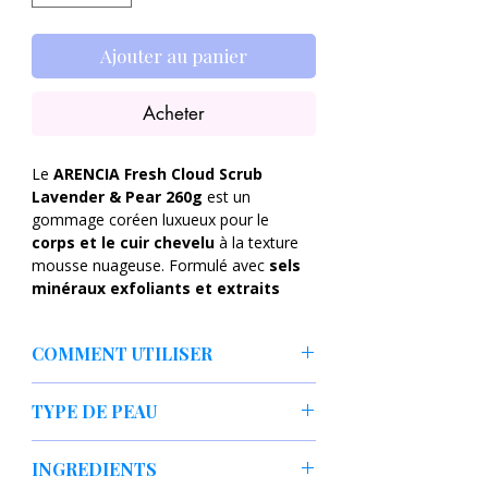
Ajouter au panier
Acheter
Le
ARENCIA Fresh Cloud Scrub
Lavender & Pear 260g
est un
gommage coréen luxueux pour le
corps et le cuir chevelu
à la texture
mousse nuageuse. Formulé avec
sels
minéraux exfoliants et extraits
botaniques
, il élimine les cellules
mortes, purifie les pores et laisse la
COMMENT UTILISER
peau incroyablement douce. Son
parfum aromatique
lavande & poire
Pour le corps
transforme la douche en véritable
TYPE DE PEAU
Appliquer sur peau humide.
moment spa relaxant.
Masser délicatement en
Peaux normales
mouvements circulaires.
INGREDIENTS
Imaginez une texture légère comme un
Peaux sèches
Insister sur zones rugueuses