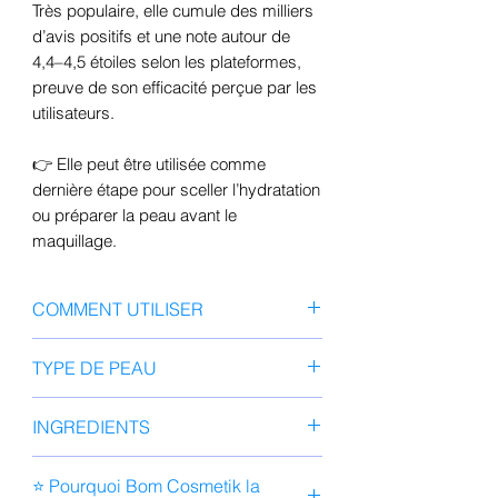
Très populaire, elle cumule des milliers
d’avis positifs et une note autour de
4,4–4,5 étoiles selon les plateformes,
preuve de son efficacité perçue par les
utilisateurs.
👉 Elle peut être utilisée comme
dernière étape pour sceller l’hydratation
ou préparer la peau avant le
maquillage.
COMMENT UTILISER
Appliquer la crème sur un visage
TYPE DE PEAU
parfaitement nettoyé, séché et
tonifié. Appliquez ensuite
Peaux sensibles
INGREDIENTS
délicatement la crème sur la peau
Peaux déshydratées
en tapotant du bout des doigts.
Peaux avec rougeurs
Aqua, propanediol, glycérine,
⭐ Pourquoi Bom Cosmetik la
Peaux à imperfections
cyclohexasiloxane, 1,2-hexanediol,