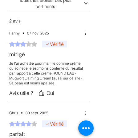
Toutes les étoiles, Les plus
pertinents
2 avis
Fanny
•
07 nov. 2025
Noté 3 sur 5.
Vérifié
mitigé
Je l'ai achetée pour ma fille comme crème
du soir et elle est moins contente du résultat
par rapport à cette crème ROUND LAB -
Mugwort Calming Cream (aussi sur ce site).
Sa peau est moins apaisée.
Avis utile ?
Oui
Chris
•
09 sept. 2025
Noté 4 sur 5.
Vérifié
parfait