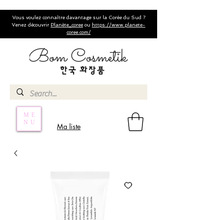
Vous voulez connaître davantage sur la Corée du Sud ?
Venez découvrir
Planète_coree
ou
https://www.planete-
coree.com/
ME
NU
Ma liste