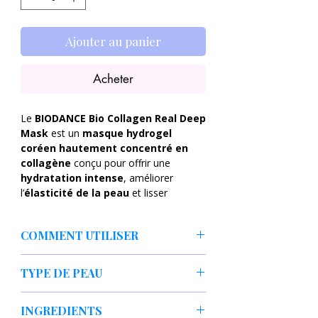
Ajouter au panier
Acheter
Le
BIODANCE Bio Collagen Real Deep
Mask
est un
masque hydrogel
coréen hautement concentré en
collagène
conçu pour offrir une
hydratation intense
, améliorer
l’
élasticité de la peau
et lisser
visiblement les
ridules
.
COMMENT UTILISER
Grâce à son
collagène de très faible
poids moléculaire
et à l’
oligo-acide
Après le nettoyage et le toner,
hyaluronique
, ce masque pénètre en
TYPE DE PEAU
applique le masque sur peau sèche.
profondeur pour repulper la peau,
Laisse poser
3 à 4 heures
ou
toute
renforcer la barrière cutanée et révéler
Tout type de peau
la nuit
jusqu’à ce qu’il devienne
INGREDIENTS
un teint plus
ferme, rebondi et