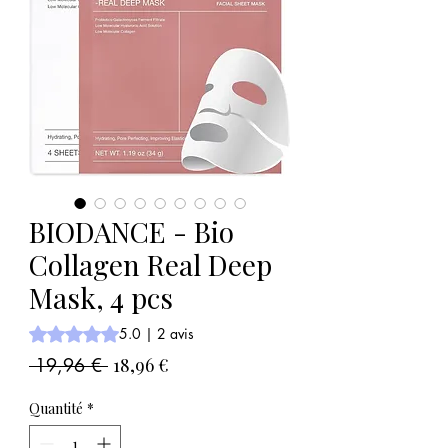
BIODANCE - Bio
Collagen Real Deep
Mask, 4 pcs
La note est de 5.0 sur cinq étoiles selon 2 avis
5.0 | 2 avis
Prix
Prix
 19,96 € 
18,96 €
original
promotionnel
Quantité
*