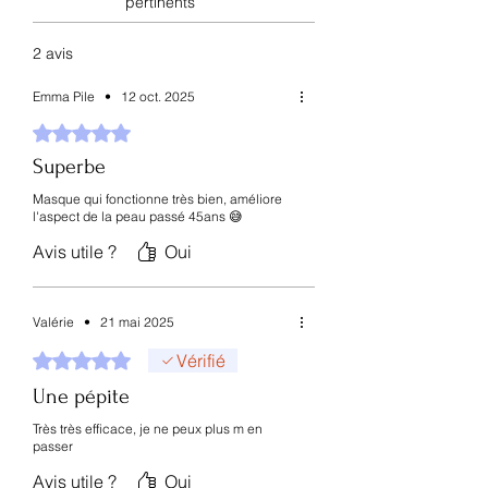
pertinents
Complexe de probiotiques
:
renforce la barrière cutanée
2 avis
✨ Bénéfices clés
✔ Hydratation profonde et longue
Emma Pile
•
12 oct. 2025
durée
Noté 5 sur 5.
✔ Effet repulpant et raffermissant
Superbe
✔ Améliore l’élasticité de la peau
✔ Lisse les ridules et signes de fatigue
Masque qui fonctionne très bien, améliore
✔ Illumine et unifie le teint
l'aspect de la peau passé 45ans 😅
✔ Renforce la barrière cutanée
Avis utile ?
Oui
👉
Résultat visible dès la première
utilisation – peau rebondie, lisse et
Valérie
•
21 mai 2025
éclatante comme après un soin en
institut.
Noté 5 sur 5.
Vérifié
Une pépite
Très très efficace, je ne peux plus m en
passer
Avis utile ?
Oui