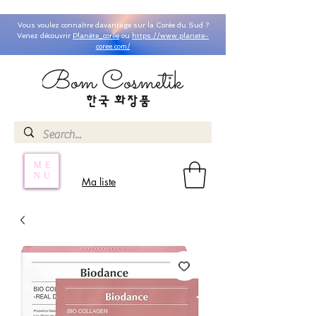
Vous voulez connaître davantage sur la Corée du Sud ?
Venez découvrir
Planète_coree
ou
https://www.planete-
coree.com/
ME
NU
Ma liste