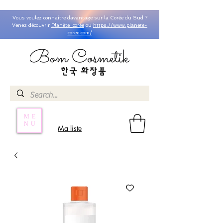
Vous voulez connaître davantage sur la Corée du Sud ?
Venez découvrir
Planète_coree
ou
https://www.planete-
coree.com/
ME
NU
Ma liste