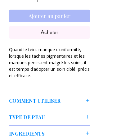
Ajouter au panier
Acheter
Quand le teint manque d’uniformité,
lorsque les taches pigmentaires et les
marques persistent malgré les soins, il
est temps d’adopter un soin ciblé, précis
et efficace.
Le
The Alpha‑Arbutin 2
Discoloration Care Serum
de COSRX
COMMENT UTILISER
est conçu pour cela : un sérum
concentré qui agit au cœur de la peau
Après le nettoyage et le toner,
pour
réduire l’apparence des
TYPE DE PEAU
appliquer 2–3 gouttes sur visage et
taches, unifier le teint, et redonner
cou.
de l’éclat
.
✔ Peaux normales à mixtes
Masser ou tapoter doucement
INGREDIENTS
✔ Peaux sujettes aux taches
jusqu’à absorption.