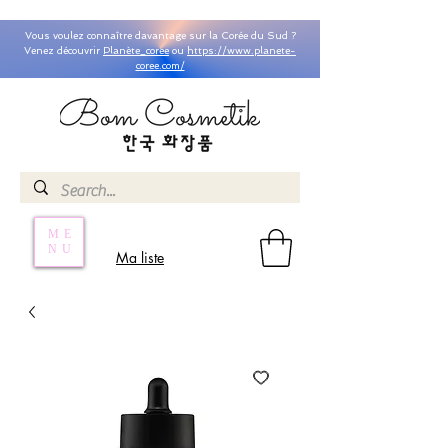
Vous voulez connaître davantage sur la Corée du Sud ?
Venez découvrir
Planète_coree
ou
https://www.planete-
coree.com/
ME
NU
Ma liste