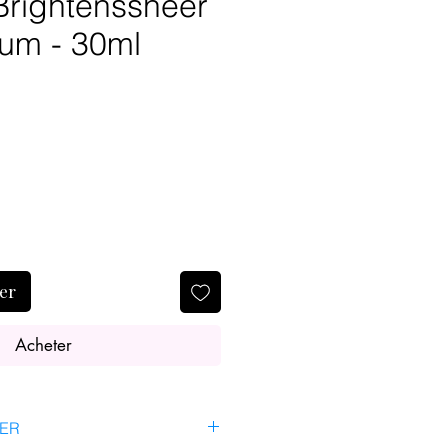
Brightenssheer
rum - 30ml
ier
Acheter
SER