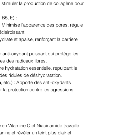
t stimuler la production de collagène pour
trométhamine, gom
éthylhexylglycérine
 B5, E) :
feuille d'Ocimum 
: Minimise l'apparence des pores, régule
hyaluronate de so
éclaircissant.
bêta-glucane, extra
drate et apaise, renforçant la barrière
extrait de fruit de
stéarate de glycér
n anti-oxydant puissant qui protège les
hydrolysé, hyaluro
es des radicaux libres.
acide hyaluroniqu
e hydratation essentielle, repulpant la
d'hydroxypropyltr
des ridules de déshydratation.
potassium, extrait 
a, etc.) : Apporte des anti-oxydants
(mûre), extrait de
 la protection contre les agressions
(canneberge), extr
angustifolium (myrti
idaeus (framboise)
nigra, céramide N
cholestérol, acide 
he en Vitamine C et Niacinamide travaille
tranexamique, adé
ine et révéler un teint plus clair et