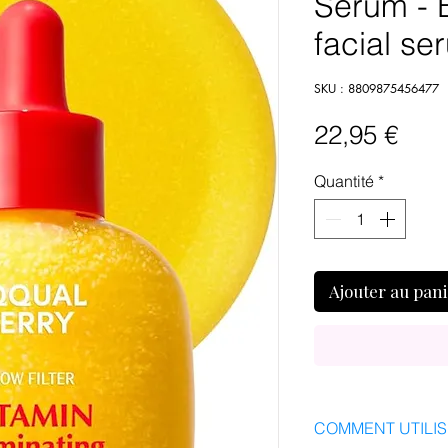
Serum - 
facial se
SKU : 8809875456477
Prix
22,95 €
Quantité
*
Ajouter au pan
COMMENT UTILI