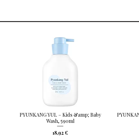
PYUNKANG YUL – Kids &amp; Baby
PYUNKANG
Aperçu rapide
Wash, 590ml
Prix
18,92 €