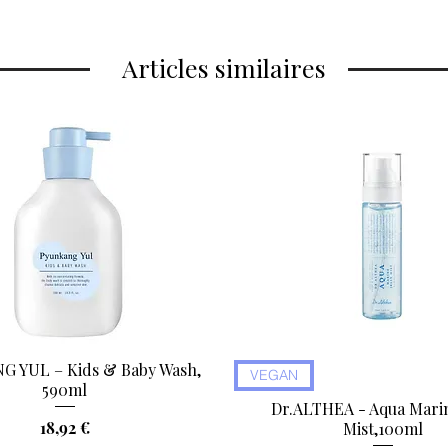
Articles similaires
 YUL – Kids & Baby Wash,
Aperçu rapide
Aperçu rapide
VEGAN
590ml
Dr.ALTHEA - Aqua Marin
Prix
18,92 €
Mist,100ml