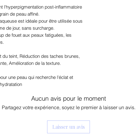
ascorbique (10 pp
nt l'hyperpigmentation post-inflammatoire
croisé d'hyalurona
grain de peau affiné.
sodium acétylé, 
aqueuse est idéale pour être utilisée sous
me de jour, sans surcharge.
p de fouet aux peaux fatiguées, les
es.
nt du teint, Réduction des taches brunes,
nte, Amélioration de la texture.
our une peau qui recherche l'éclat et
'hydratation
Aucun avis pour le moment
Partagez votre expérience, soyez le premier à laisser un avis.
Laisser un avis