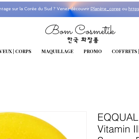
ntage sur la Corée du Sud ? Venez découvrir
Planète_coree
ou
http
VEUX | CORPS
MAQUILLAGE
PROMO
COFFRETS 
EQQUAL
Vitamin I