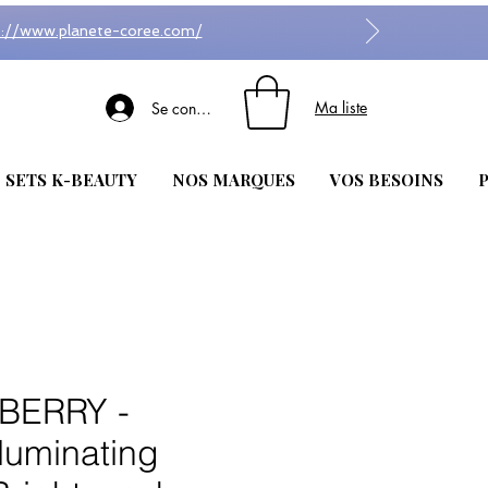
s://www.planete-coree.com/
Ma liste
Se connecter
| SETS K-BEAUTY
NOS MARQUES
VOS BESOINS
P
BERRY -
lluminating