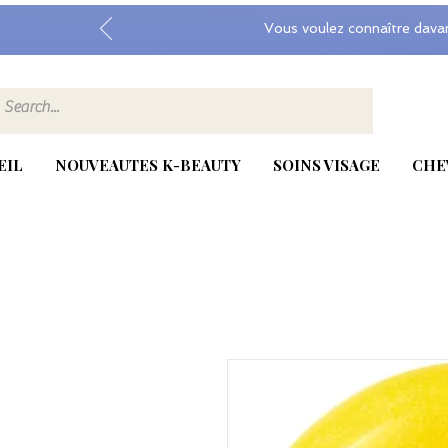
Vous voulez connaître dava
EIL
NOUVEAUTES K-BEAUTY
SOINS VISAGE
CHE