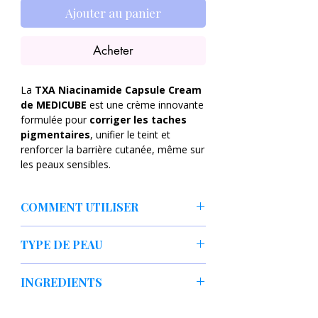
Ajouter au panier
Acheter
La
TXA Niacinamide Capsule Cream
de MEDICUBE
est une crème innovante
formulée pour
corriger les taches
pigmentaires
, unifier le teint et
renforcer la barrière cutanée, même sur
les peaux sensibles.
Grâce à la combinaison puissante de
COMMENT UTILISER
l’acide tranexamique (TXA)
et de
la
niacinamide
, cette crème agit
Appliquer une quantité adaptée en
efficacement contre
TYPE DE PEAU
dernière étape de la routine
l’hyperpigmentation, le teint terne et les
skincare
marques post-acné, tout en apportant
tous types de peaux, idéal peaux
Masser délicatement pour faire
INGREDIENTS
hydratation et confort.
sensibles, ternes, sujettes aux taches
fondre les capsules
Utiliser
matin et soir
Eau, glycérine, niacinamide (50 000
Sa
texture capsule
unique libère les