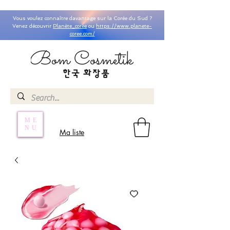
Vous voulez connaître davantage sur la Corée du Sud ?
Venez découvrir
Planète_coree
ou
https://www.planete-
coree.com/
ME
NU
Ma liste