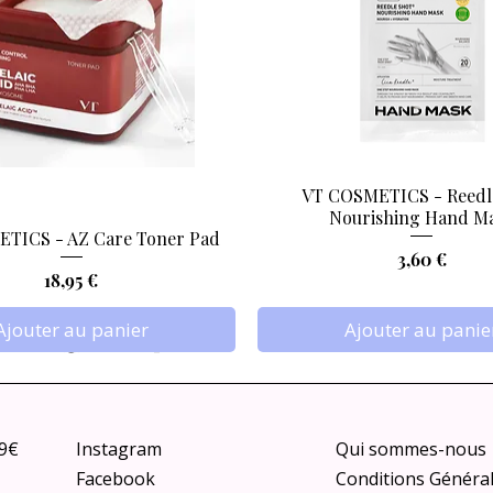
VT COSMETICS - Reedl
Aperçu rapide
Aperçu rapide
Nourishing Hand M
TICS - AZ Care Toner Pad
Prix
3,60 €
Prix
18,95 €
Ajouter au panier
Ajouter au panie
79€
Instagram
Qui sommes-nous
Facebook
Conditions Généra