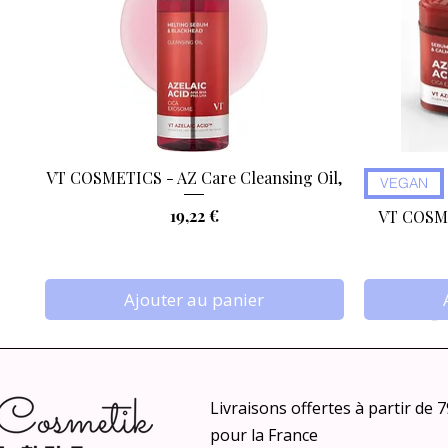
VT COSMETICS - AZ Care Cleansing Oil,
Aperçu rapide
VEGAN
Prix
19,22 €
VT COSME
Ajouter au panier
Livraisons offertes à partir de 
pour la France