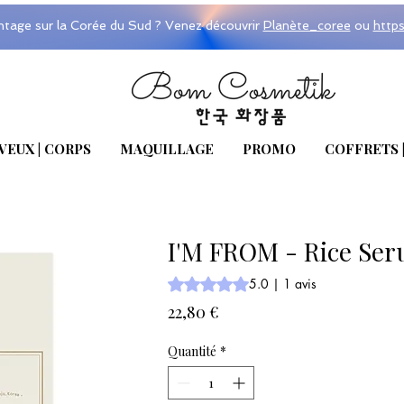
ntage sur la Corée du Sud ? Venez découvrir
Planète_coree
ou
http
VEUX | CORPS
MAQUILLAGE
PROMO
COFFRETS 
I'M FROM - Rice Se
La note est de 5.0 sur cinq étoiles se
5.0 | 1 avis
Prix
22,80 €
Quantité
*