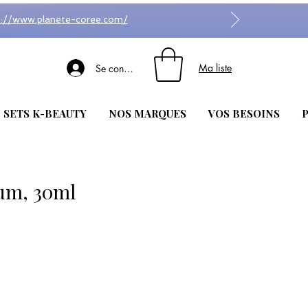
s://www.planete-coree.com/
Ma liste
Se connecter
| SETS K-BEAUTY
NOS MARQUES
VOS BESOINS
P
rum, 30ml
lon 1 avis