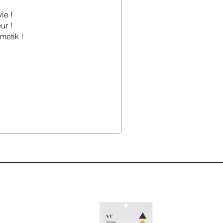
ie !
ur !
metik !