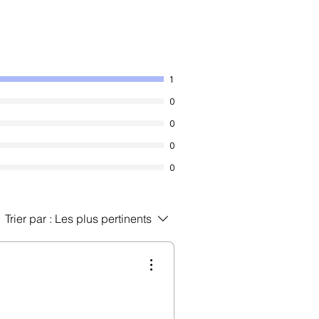
1
t le teint, nourrit, améliore l’élasticité
0
ule le sébum, renforce la barrière
0
pulpe
cissent la peau
0
0
Trier par :
Les plus pertinents