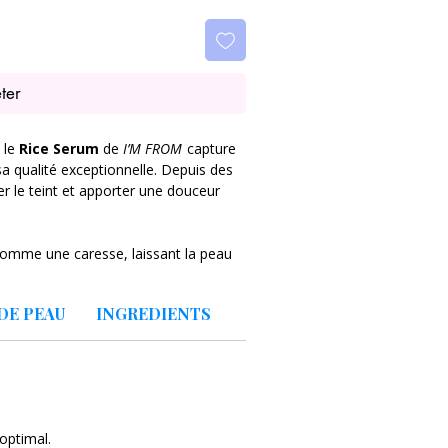
ter
, le
Rice Serum
de
I’M FROM
capture
sa qualité exceptionnelle. Depuis des
iner le teint et apporter une douceur
 comme une caresse, laissant la peau
use et plus uniforme. Grâce à sa forte
inamide, il réduit l’apparence des
DE PEAU
INGREDIENTS
ce la barrière cutanée.
u recherches un teint
radieux, net et
 optimal.
 l’hyperpigmentation