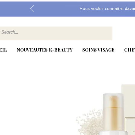
Vous voulez connaître dava
EIL
NOUVEAUTES K-BEAUTY
SOINS VISAGE
CHE