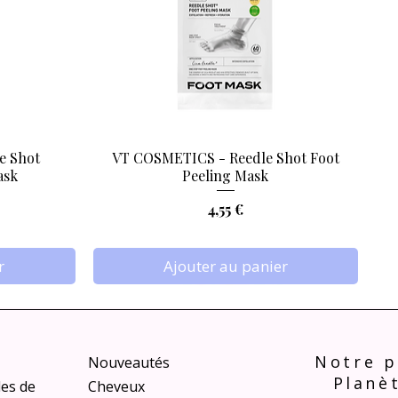
e Shot
VT COSMETICS - Reedle Shot Foot
Aperçu rapide
ask
Peeling Mask
Prix
4,55 €
r
Ajouter au panier
Notre p
Nouveautés
Planè
les de
Cheveux