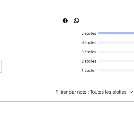
Hydrate et adoucit la peau
Renforce la barrière cutanée
Améliore l’éclat naturel
Texture légère non collante
5 étoiles
🔬
Actifs clés & rôles
Extrait de riz (Yeoju Rice)
– éclairci
4 étoiles
Niacinamide
– réduit les taches, rég
3 étoiles
Acide hyaluronique
– hydrate et re
Aminosides du riz
– lissent et adou
2 étoiles
Panthénol
– apaise et protège
1 étoile
Filtrer par note :
Toutes les étoiles