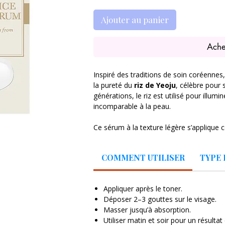
Ajouter au panier
Ache
Inspiré des traditions de soin coréennes
la pureté du
riz de Yeoju
, célèbre pour 
générations, le riz est utilisé pour illum
incomparable à la peau.
Ce sérum à la texture légère s’applique
instantanément plus souple, plus lumine
concentration en extrait de riz et en niac
COMMENT UTILISER
TYPE 
taches, améliore l’éclat naturel et renfor
Un soin doux mais puissant, parfait si t
éclatant de vitalité
.
Appliquer après le toner.
Déposer 2–3 gouttes sur le visage.
🌟
Bienfaits principaux
Masser jusqu’à absorption.
Illumine et uniformise le teint
Utiliser matin et soir pour un résultat
Atténue l’apparence des taches et de