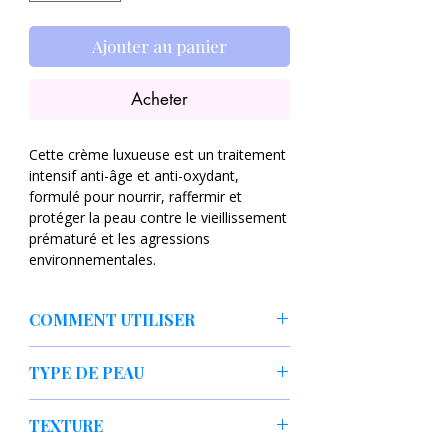
Ajouter au panier
Acheter
Cette crème luxueuse est un traitement
intensif anti-âge et anti-oxydant,
formulé pour nourrir, raffermir et
protéger la peau contre le vieillissement
prématuré et les agressions
environnementales.
🛡️ Ingrédients Clés & Pouvoir Anti-
COMMENT UTILISER
oxydant
Après votre sérum (Idébénone ou
Idébénone (500 ppm) : C'est l'actif
TYPE DE PEAU
autre traitement anti-âge), prélevez
phare de la formule, souvent
une quantité appropriée de crème.
considéré comme l'un des anti-
Idéale pour les peaux matures, sèches,
Appliquez-la sur le visage et le cou.
TEXTURE
oxydants les plus puissants
fatiguées, ternes ou celles cherchant
Massez doucement avec des