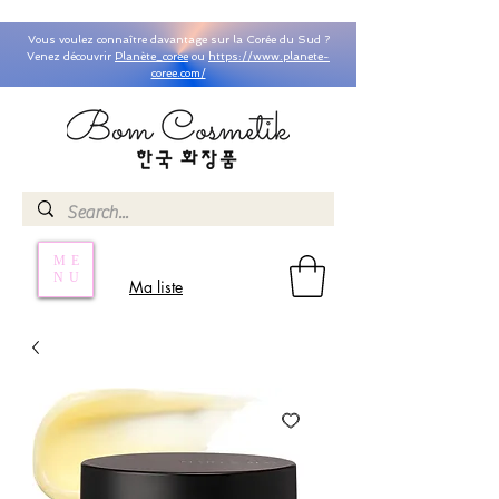
Vous voulez connaître davantage sur la Corée du Sud ?
Venez découvrir
Planète_coree
ou
https://www.planete-
coree.com/
ME
NU
Ma liste