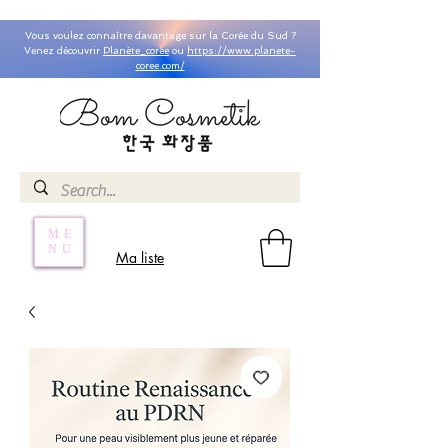
Vous voulez connaître davantage sur la Corée du Sud ?
Venez découvrir
Planète_coree
ou
https://www.planete-
coree.com/
ME
NU
Ma liste