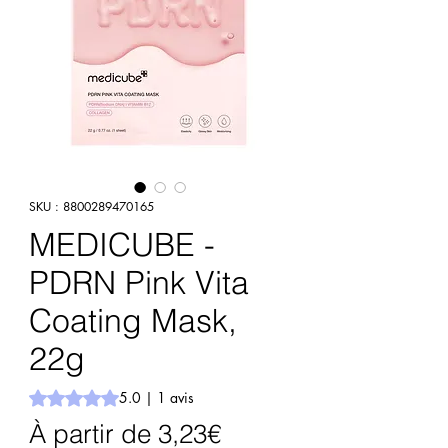
SKU : 8800289470165
MEDICUBE -
PDRN Pink Vita
Coating Mask,
22g
La note est de 5.0 sur cinq étoiles selon 1 avis
5.0 | 1 avis
Prix
À partir de
3,23€