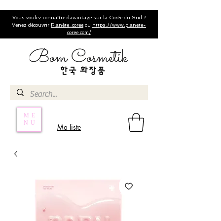
Vous voulez connaître davantage sur la Corée du Sud ?
Venez découvrir
Planète_coree
ou
https://www.planete-
coree.com/
ME
NU
Ma liste