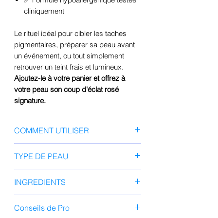
cliniquement
Le rituel idéal pour cibler les taches
pigmentaires, préparer sa peau avant
un événement, ou tout simplement
retrouver un teint frais et lumineux.
Ajoutez-le à votre panier et offrez à
votre peau son coup d'éclat rosé
signature.
COMMENT UTILISER
Nettoyez
votre visage et
TYPE DE PEAU
appliquez votre toner habituel sur
peau propre.
Convient à
tous les types de peau
,
INGREDIENTS
Dépliez
le masque et
appliquez-
notamment :
le
en l'ajustant à la forme de votre
Peaux ternes avec taches et
Eau, méthylpropanediol, glycérine,
visage.
Conseils de Pro
hyperpigmentation
niacinamide, propanediol,