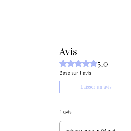
Avis
5.0
Noté 5 sur 5.
Basé sur 1 avis
Laisser un avis
1 avis
helene verron
•
04 mai