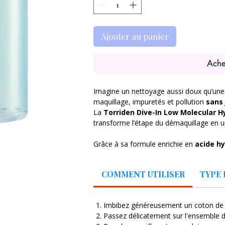
Ajouter au panier
Ache
Imagine un nettoyage aussi doux qu’une 
maquillage, impuretés et pollution
sans
La
Torriden Dive-In Low Molecular H
transforme l’étape du démaquillage en u
Grâce à sa formule enrichie en
acide h
moléculaire
, cette eau nettoyante ne s
👉 elle
hydrate intensément dès le 
COMMENT UTILISER
TYPE 
fraîche, confortable et repulpée.
Dès l’application sur un coton, la texture
Imbibez généreusement un coton de l'
maquillage (même léger waterproof) et 
Passez délicatement sur l'ensemble du
tiraillements. Résultat :