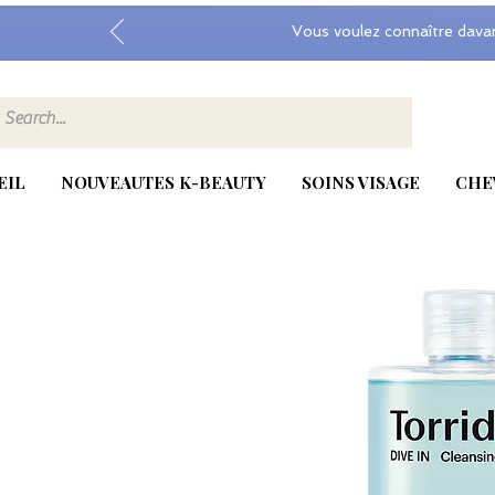
Vous voulez connaître dava
EIL
NOUVEAUTES K-BEAUTY
SOINS VISAGE
CHE