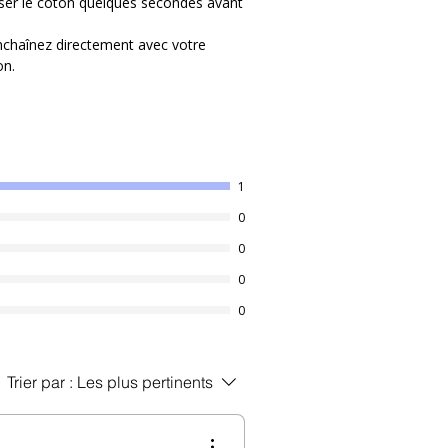
oser le coton quelques secondes avant
 Enchaînez directement avec votre
on.
ydratées ou réactives
, elle s’intègre
te ou complète, matin et soir.
00ml pour une fraîcheur qui dure jour
1
 unique de 5 types d'acides
0
éculaires qui pénètrent les couches
0
n profondeur.
pH équilibré respecte la barrière
0
les ou réactives.
0
 pas de nettoyer ; elle apaise grâce au
n teint lumineux et frais.
s, sans parfums synthétiques et non
Trier par :
Les plus pertinents
de fraîcheur"
ristalline qui glisse sur votre peau à