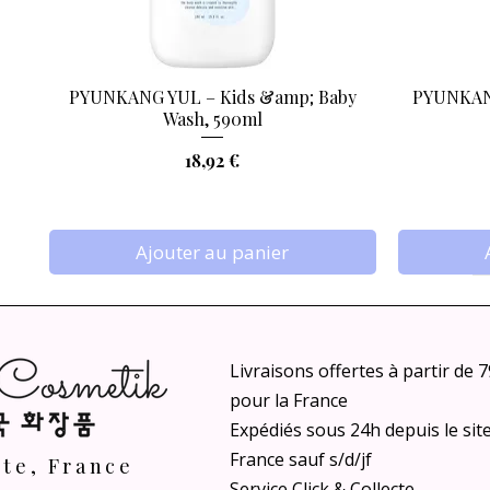
PYUNKANG YUL – Kids &amp; Baby
PYUNKANG
Aperçu rapide
Wash, 590ml
Prix
18,92 €
Ajouter au panier
Livraisons offertes à partir de 
pour la France
Expédiés sous 24h depuis le sit
France sauf s/d/jf
nte, France
Service Click & Collecte