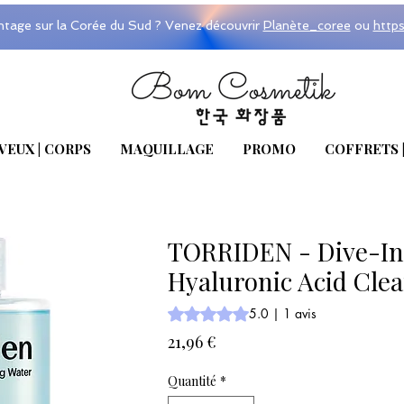
ntage sur la Corée du Sud ? Venez découvrir
Planète_coree
ou
http
VEUX | CORPS
MAQUILLAGE
PROMO
COFFRETS 
TORRIDEN - Dive-In
Hyaluronic Acid Cle
La note est de 5.0 sur cinq étoiles se
5.0 | 1 avis
Prix
21,96 €
Quantité
*