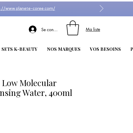
s://www.planete-coree.com/
Ma liste
Se connecter
| SETS K-BEAUTY
NOS MARQUES
VOS BESOINS
P
 Low Molecular
ansing Water, 400ml
lon 1 avis