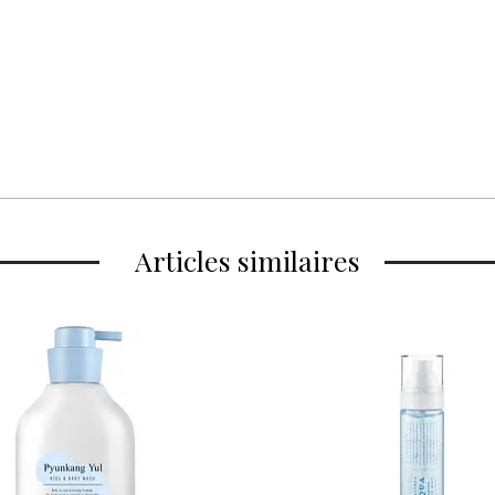
la fin d'une longue journée. Dès le pass
fraîcheur est instantanée.
« C’est comme si ma peau buvait un gran
utilisatrices. La texture est légère, non c
sensation de "peau nue" parfaitement pr
geste indispensable pour celles qui rêven
🧪 Ingrédients Clés :
Acide Hyaluronique (5 types) : Pour u
Panthénol (Provitamine B5) : Apaise le
Articles similaires
Allantoïne : Adoucit et protège la pea
Extrait de Malachite : Donne sa coule
stress oxydatif.