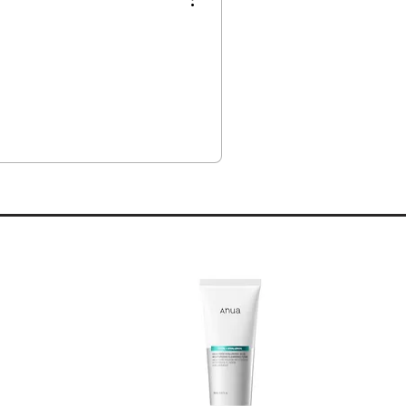
age du coton, la magie opère : la
d verre d'eau », disent souvent nos
ollante, et laisse derrière elle une
opre et rebondie. C’est le premier
t d’un teint de porcelaine coréen.
ne hydratation multi-couches.
s irritations et répare.
u.
ur bleue naturelle et protège contre le