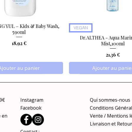
 YUL – Kids & Baby Wash,
Aperçu rapide
Aperçu rapide
VEGAN
590ml
Dr.ALTHEA - Aqua Marin
Prix
18,92 €
Mist,100ml
Prix
21,36 €
Ajouter au panier
Ajouter au panie
79€
Instagram
Qui sommes-nous
Facebook
Conditions Généra
e en
Vente / Mentions l
Livraison et Retou
Contact :