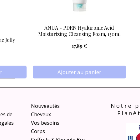
ANUA - PDRN Hyaluronic Acid
Aperçu rapide
Moisturizing Cleansing Foam, 150ml
e Jelly
Prix
17,89 €
r
Ajouter au panier
Notre p
Nouveautés
Planè
les de
Cheveux
égales
Vos besoins
r
Corps
Coffrets & Kbeauty Box