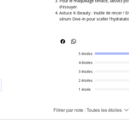
Pour le maquillage tenace, laissez p
✔ Peau propre
d'essuyer.
✔ Teint frais
Astuce K-Beauty : Inutile de rincer !
✔ Zéro sensation de sécheresse
sérum Dive-In pour sceller l'hydratati
Idéale pour les
peaux sensibles, désh
parfaitement dans une routine minimalis
Le petit plus : Son format généreux de 4
après jour.
5 étoiles
✨ Pourquoi vous allez l'adorer :
Hydratation 5D-Complex : Un mélange
4 étoiles
hyaluroniques de différents poids mol
3 étoiles
de l'épiderme pour une hydratation e
Nettoyage Ultra-Doux : Sa formule au 
2 étoiles
cutanée, idéale pour les peaux sensib
1 étoile
Fini "Glass Skin" : Elle ne se contente
Panthénol et à l'Allantoïne, révélant u
Clean & Vegan : Sans huiles minérale
Filtrer par note :
Toutes les étoiles
testé sur les animaux.
🌊 L'Expérience Sensorielle : "Une pluie 
Imaginez la sensation d'une eau pure et c