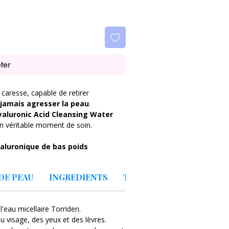
ter
caresse, capable de retirer
 jamais agresser la peau
.
yaluronic Acid Cleansing Water
n véritable moment de soin.
yaluronique de bas poids
e contente pas de nettoyer :
premier geste
, laissant la peau
DE PEAU
INGREDIENTS
TEMOIGNAGES
 aqueuse glisse sur la peau, dissout le
eau micellaire Torriden.
apaise instantanément les
 visage, des yeux et des lèvres.