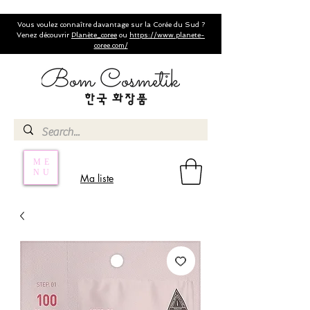
Vous voulez connaître davantage sur la Corée du Sud ?
Venez découvrir
Planète_coree
ou
https://www.planete-
coree.com/
ME
NU
Ma liste