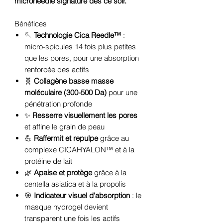
microneedle signature dès ce soir.
Bénéfices
🪡
Technologie Cica Reedle™
:
micro-spicules 14 fois plus petites
que les pores, pour une absorption
renforcée des actifs
🧬
Collagène basse masse
moléculaire (300-500 Da)
pour une
pénétration profonde
✨
Resserre visuellement les pores
et affine le grain de peau
💪
Raffermit et repulpe
grâce au
complexe CICAHYALON™ et à la
protéine de lait
🌿
Apaise et protège
grâce à la
centella asiatica et à la propolis
🎯
Indicateur visuel d'absorption
: le
masque hydrogel devient
transparent une fois les actifs