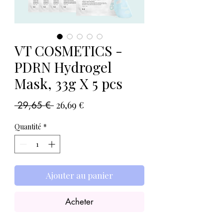
VT COSMETICS -
PDRN Hydrogel
Mask, 33g X 5 pcs
Prix
Prix
 29,65 € 
26,69 €
original
promotionnel
Quantité
*
Ajouter au panier
Acheter