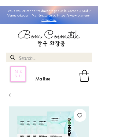
Vous voulez connaître davantage sur la Corée du Sud ?
Venez découvrir
Planète_coree
ou
https://www.planete-
coree.com/
ME
NU
Ma liste