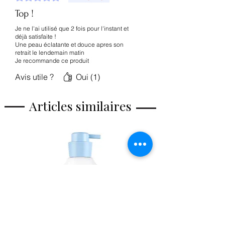
💖
Bienfaits visibles
Top !
✔ Peau plus ferme dès le matin
✔ Grain de peau lissé et uniforme
Je ne l'ai utilisé que 2 fois pour l'instant et
✔ Effet glow sans effort
déjà satisfaite !
Une peau éclatante et douce apres son
✔ Hydratation durable
retrait le lendemain matin
✔ Rides et ridules diminuées jour après
Je recommande ce produit
jour
Avis utile ?
Oui (1)
Articles similaires