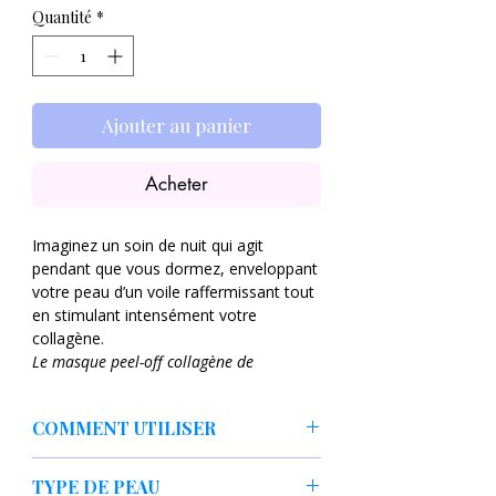
Quantité
*
Ajouter au panier
Acheter
Imaginez un soin de nuit qui agit
pendant que vous dormez, enveloppant
votre peau d’un voile raffermissant tout
en stimulant intensément votre
collagène.
Le masque peel-off collagène de
MEDICUBE
est comme une seconde
peau ultra-concentrée, pensée pour
COMMENT UTILISER
réveiller le matin avec un teint plus
ferme, plus rebondi et visiblement
Appliquez une couche fine le soir sur
rajeuni.
TYPE DE PEAU
peau propre (évitez sourcils et