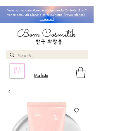
Vous voulez connaître davantage sur la Corée du Sud ?
Venez découvrir
Planète_coree
ou
https://www.planete-
coree.com/
ME
NU
Ma liste