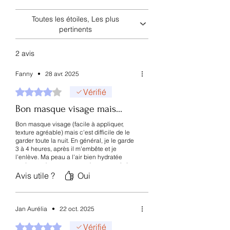
Pénètre facilement dans la peau
Toutes les étoiles, Les plus
Améliore la fermeté et la densité
pertinents
Redonne du rebond
2. Peptides
Stimulent la synthèse naturelle de
2 avis
collagène
Renforcent la barrière cutanée
Fanny
•
28 avr. 2025
Lissent les fines ridules
Noté 4 sur 5.
Vérifié
3. Niacinamide
Éclat du teint
Bon masque visage mais...
Réduction des pores
Bon masque visage (facile à appliquer,
Uniformisation de la peau
texture agréable) mais c'est difficile de le
4. Complexe hydratant à l’acide
garder toute la nuit. En général, je le garde
hyaluronique
3 à 4 heures, après il m'embête et je
l'enlève. Ma peau a l'air bien hydratée
Maintient la peau repulpée jusqu’au
après, ça donne un coup de peps mais je
réveil
pense que mon sérum 'secret of Séoul'
Avis utile ?
Oui
Empêche la déshydratation nocturne
acheté aussi ici sur le site, m'aide plus
comme anti-âge sur le long terme.
5. Extraits botaniques apaisants
Calment la peau irritée
Jan Aurélia
•
22 oct. 2025
Réduisent les rougeurs
Noté 5 sur 5.
Vérifié