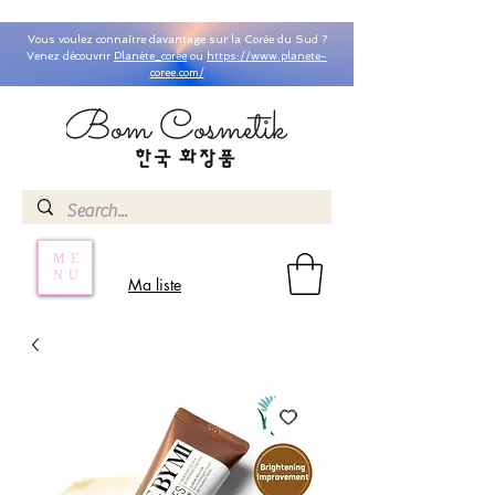
Vous voulez connaître davantage sur la Corée du Sud ?
Venez découvrir
Planète_coree
ou
https://www.planete-
coree.com/
ME
NU
Ma liste