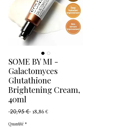
SOME BY MI -
Galactomyces
Glutathione
Brightening Cream,
40ml
Prix
Prix
 20,95 € 
18,86 €
original
promotionnel
Quantité
*