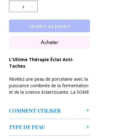
Ajouter au panier
Acheter
L'Ultime Thérapie Éclat Anti-
Taches
Révélez une peau de porcelaine avec la
puissance combinée de la fermentation
et de la science éclaircissante. La SOME
BY MI Galactomyces Glutathione
Brightening Cream est un soin intensif
COMMENT UTILISER
conçu pour éradiquer le teint terne, les
taches pigmentaires et les cicatrices
Appliquez ensuite cette étape de soin à
d'acné tout en restaurant l'élasticité de
TYPE DE PEAU
la place de la crème pour la peau et
la peau.
tapotez doucement.
Tout type de peau surtout peau